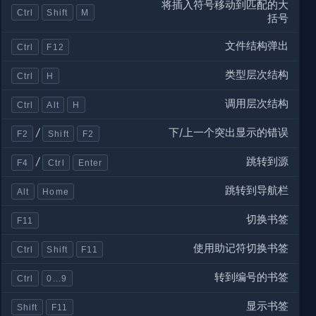
将插入符号移动到匹配的大
Ctrl
Shift
M
括号
文件结构弹出
Ctrl
F12
类型层次结构
Ctrl
H
调用层次结构
Ctrl
Alt
H
下/上一个突出显示的错误
/
F2
Shift
F2
跳转到源
/
F4
Ctrl
Enter
跳转到导航栏
Alt
Home
切换书签
F11
使用助记符切换书签
Ctrl
Shift
F11
转到编号的书签
Ctrl
0...9
显示书签
Shift
F11