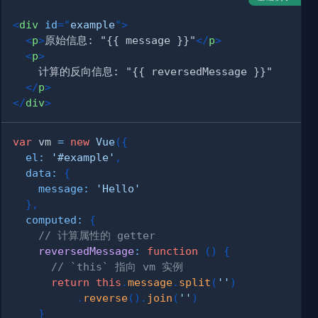
<
div
id
=
"
example
"
>
<
p
>
原始信息: "{{ message }}"
</
p
>
<
p
>
</
p
>
</
div
>
var
 vm 
=
new
Vue
(
{
el
:
'#example'
,
data
:
{
message
:
'Hello'
}
,
computed
:
{
// 计算属性的 getter
reversedMessage
:
function
(
)
{
// `this` 指向 vm 实例
return
this
.
message
.
split
(
''
)
.
reverse
(
)
.
join
(
''
)
}