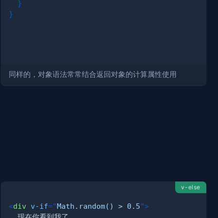
}
}
v
>
同样的，对象语法常常结合返回对象的计算属性使用
v-else
<
div
v-if
=
"
Math.random() > 0.5
"
>