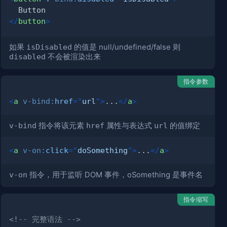
</
button
>
如果
isDisabled
的值是 null/undefined/false 则
disabled
不会被渲染出来
指令参数
<
a
v-bind:
href
=
"
url
"
>
...
</
a
>
v-bind
指令将该元素
href
属性与表达式
url
的值绑定
<
a
v-on:
click
=
"
doSomething
"
>
...
</
a
>
v-on
指令，用于监听 DOM 事件，oSomething 是事件名
指令缩写
<!-- 完整语法 -->