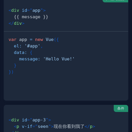
<
div
id
=
"
app
"
>
</
div
>
var
 app 
=
new
Vue
(
{
el
:
'#app'
,
data
:
{
message
:
'Hello Vue!'
}
}
)
条件
<
div
id
=
"
app-3
"
>
<
p
v-if
=
"
seen
"
>
现在你看到我了
</
p
>