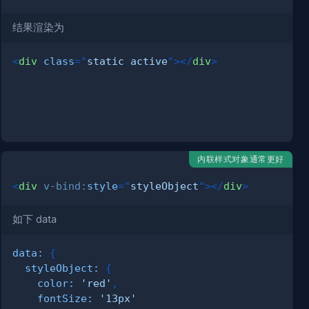
结果渲染为
<
div
class
=
"
static active
"
>
</
div
>
内联样式对象通常更好
<
div
v-bind:
style
=
"
styleObject
"
>
</
div
>
如下 data
data
:
{
styleObject
:
{
color
:
'red'
,
fontSize
:
'13px'