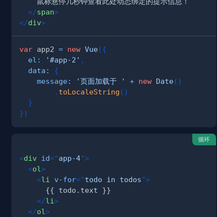
</
span
>
</
div
>
var
 app2 
=
new
Vue
(
{
el
:
'#app-2'
,
data
:
{
message
:
'页面加载于 '
+
new
Date
(
)
.
toLocaleString
(
)
}
}
)
循环
<
div
id
=
"
app-4
"
>
<
ol
>
<
li
v-for
=
"
todo in todos
"
>
</
li
>
</
ol
>