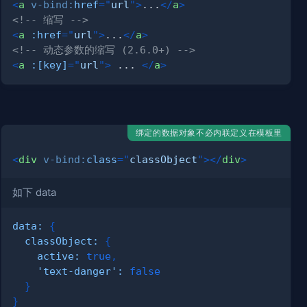
<
a
v-bind:
href
=
"
url
"
>
...
</
a
>
<!-- 缩写 -->
<
a
:href
=
"
url
"
>
...
</
a
>
<!-- 动态参数的缩写 (2.6.0+) -->
<
a
:[key]
=
"
url
"
>
 ... 
</
a
>
绑定的数据对象不必内联定义在模板里
<
div
v-bind:
class
=
"
classObject
"
>
</
div
>
如下 data
data
:
{
classObject
:
{
active
:
true
,
'text-danger'
:
false
}
}