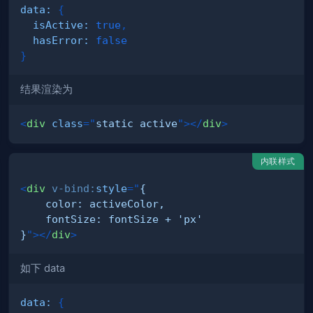
data
:
{
isActive
:
true
,
hasError
:
false
}
结果渲染为
<
div
class
=
"
static active
"
>
</
div
>
内联样式
<
div
v-bind:
style
=
"
}
"
>
</
div
>
如下 data
data
:
{