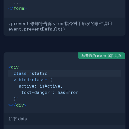
</
form
>
.prevent
修饰符告诉
v-on
指令对于触发的事件调用
event.preventDefault()
与普通的 class 属性共存
<
div
class
=
"
static
"
v-bind:
class
=
"
  }
"
>
</
div
>
如下 data