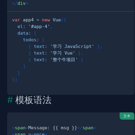
</
div
>
var
 app4 
=
new
Vue
(
{
el
:
'#app-4'
,
data
:
{
todos
:
[
{
text
:
'学习 JavaScript'
}
,
{
text
:
'学习 Vue'
}
,
{
text
:
'整个牛项目'
}
]
}
}
)
模板语法
文本
<
span
>
Message: {{ msg }}
</
span
>
<
span
v-once
>