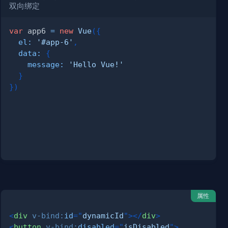
双向绑定
var
 app6 
=
new
Vue
(
{
el
:
'#app-6'
,
data
:
{
message
:
'Hello Vue!'
}
}
)
属性
<
div
v-bind:
id
=
"
dynamicId
"
>
</
div
>
<
button
v-bind:
disabled
=
"
isDisabled
"
>