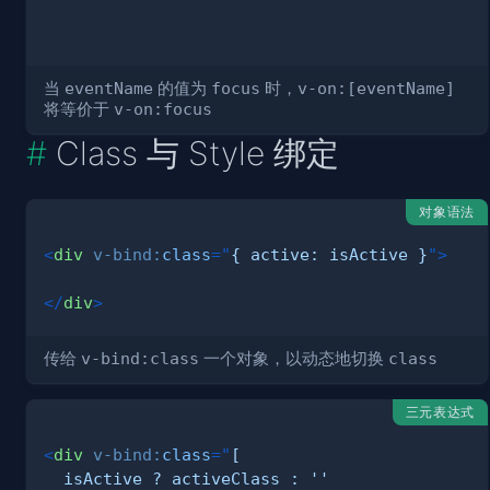
当
eventName
的值为
focus
时，
v-on:[eventName]
将等价于
v-on:focus
Class 与 Style 绑定
对象语法
<
div
v-bind:
class
=
"
{ active: isActive }
"
>
</
div
>
传给
v-bind:class
一个对象，以动态地切换
class
三元表达式
<
div
v-bind:
class
=
"