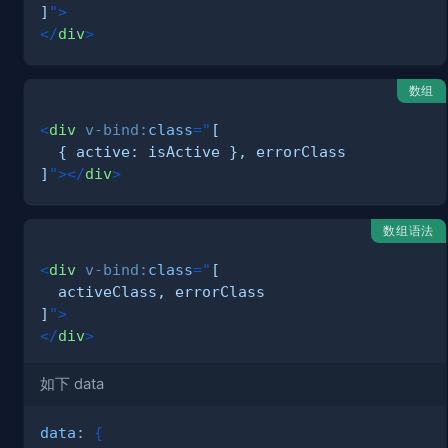
]
"
>
</
div
>
数组
<
div
v-bind:
class
=
"
]
"
>
</
div
>
数组语法
<
div
v-bind:
class
=
"
]
"
>
</
div
>
如下 data
data
:
{