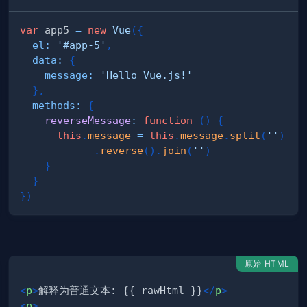
var
 app5 
=
new
Vue
(
{
el
:
'#app-5'
,
data
:
{
message
:
'Hello Vue.js!'
}
,
methods
:
{
reverseMessage
:
function
(
)
{
this
.
message
=
this
.
message
.
split
(
''
)
.
reverse
(
)
.
join
(
''
)
}
}
}
)
原始 HTML
<
p
>
解释为普通文本: {{ rawHtml }}
</
p
>
<
p
>