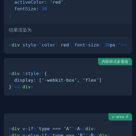
activeColor
:
'red'
,
fontSize
:
30
}
结果渲染为
<
div
style
=
"
color
:
red
;
font-size
:
30
px
;
"
>
</
di
内联样式多重值
<
div
:style
=
"
}
"
>
</
div
>
v-else-if
<
div
v-if
=
"
type === 'A'
"
>
A
</
div
>
<
div
v-else-if
=
"
type === 'B'
"
>
B
</
div
>