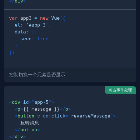
</
div
>
var
 app3 
=
new
Vue
(
{
el
:
'#app-3'
,
data
:
{
seen
:
true
}
}
)
控制切换一个元素是否显示
点击事件处理
<
div
id
=
"
app-5
"
>
<
p
>
{{ message }}
</
p
>
<
button
v-on:
click
=
"
reverseMessage
"
>
</
button
>
</
div
>