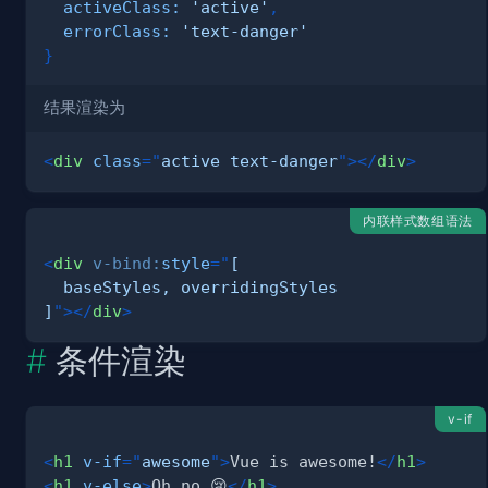
activeClass
:
'active'
,
errorClass
:
'text-danger'
}
结果渲染为
<
div
class
=
"
active text-danger
"
>
</
div
>
内联样式数组语法
<
div
v-bind:
style
=
"
]
"
>
</
div
>
条件渲染
v-if
<
h1
v-if
=
"
awesome
"
>
Vue is awesome!
</
h1
>
<
h1
v-else
>
Oh no 😢
</
h1
>