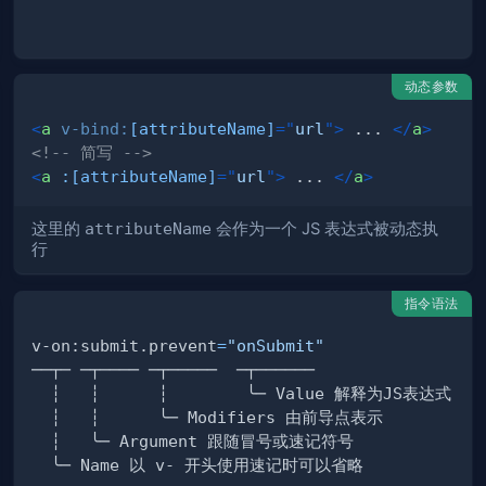
动态参数
<
a
v-bind:
[attributeName]
=
"
url
"
>
 ... 
</
a
>
<!-- 简写 -->
<
a
:[attributeName]
=
"
url
"
>
 ... 
</
a
>
这里的
attributeName
会作为一个 JS 表达式被动态执
行
指令语法
v-on:submit.prevent
=
"onSubmit"