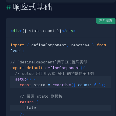
响应式基础
声明状态
<
div
>
{{ state.count }}
</
div
>
import
{
 defineComponent
,
 reactive 
}
from
'vue'
;
// `defineComponent`用于IDE推导类型
export
default
defineComponent
(
{
// setup 用于组合式 API 的特殊钩子函数
setup
(
)
{
const
 state 
=
reactive
(
{
count
:
0
}
)
;
// 暴露 state 到模板
return
{
}
;