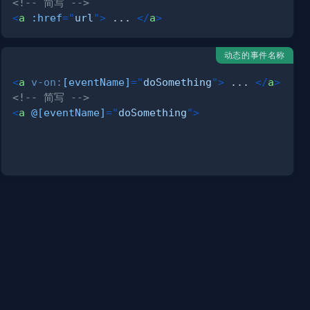
<!-- 简写 -->
<
a
:href
=
"
url
"
>
 ... 
</
a
>
动态的事件名称
<
a
v-on:
[eventName]
=
"
doSomething
"
>
 ... 
</
a
>
<!-- 简写 -->
<
a
@[eventName]
=
"
doSomething
"
>