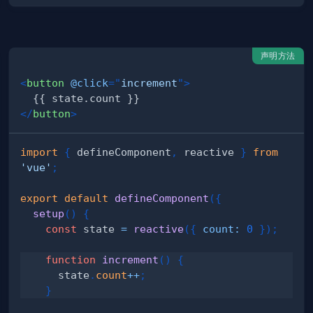
声明方法
<
button
@click
=
"
increment
"
>
</
button
>
import
{
 defineComponent
,
 reactive 
}
from
'vue'
;
export
default
defineComponent
(
{
setup
(
)
{
const
 state 
=
reactive
(
{
count
:
0
}
)
;
function
increment
(
)
{
      state
.
count
++
;
}