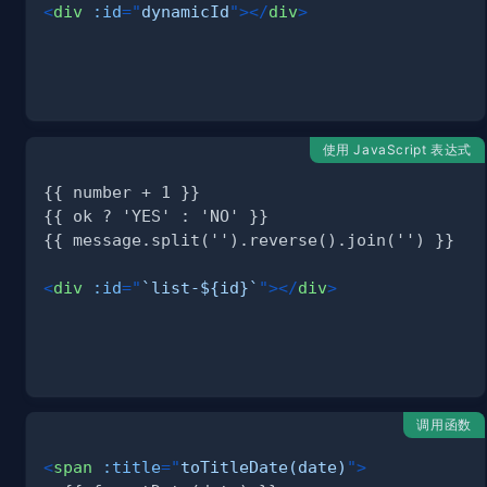
<
div
:id
=
"
dynamicId
"
>
</
div
>
使用 JavaScript 表达式
<
div
:id
=
"
`list-${id}`
"
>
</
div
>
调用函数
<
span
:title
=
"
toTitleDate(date)
"
>