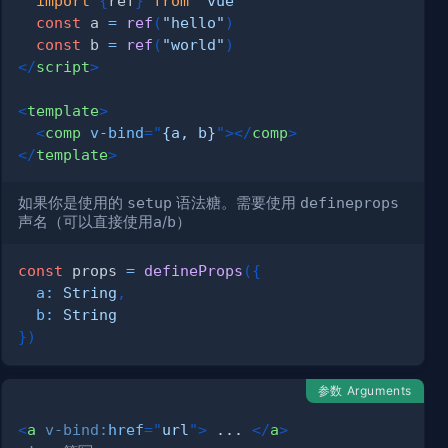
import
{
ref
}
from
"vue"
const
 a 
=
ref
(
"hello"
)
const
 b 
=
ref
(
"world"
)
</
script
>
<
template
>
<
comp
v-bind
=
"
{a, b}
"
>
</
comp
>
</
template
>
如果你是使用的
setup
语法糖。需要使用
defineprops
声名（可以直接使用
a
/
b
）
const
 props 
=
defineProps
(
{
a
:
String
,
b
:
String
}
)
参数 Arguments
<
a
v-bind:
href
=
"
url
"
>
 ... 
</
a
>