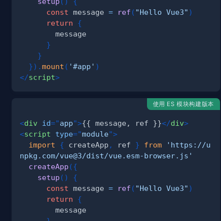
setup
(
)
{
const
 message 
=
ref
(
"Hello Vue3"
)
return
{
}
}
}
)
.
mount
(
'#app'
)
</
script
>
使用 ES 模块构建版本
<
div
id
=
"
app
"
>
{{ message, ref }}
</
div
>
<
script
type
=
"
module
"
>
import
{
 createApp
,
 ref 
}
from
'https://u
npkg.com/vue@3/dist/vue.esm-browser.js'
createApp
(
{
setup
(
)
{
const
 message 
=
ref
(
"Hello Vue3"
)
return
{
}