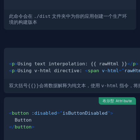
此命令会在
./dist
文件夹中为你的应用创建一个生产环
境的构建版本
<
p
>
Using text interpolation: {{ rawHtml }}
</
p
>
<
p
>
Using v-html directive: 
<
span
v-html
=
"
rawHt
双大括号
{{}}
会将数据解释为纯文本，使用
v-html
指令，将插
布尔型 Attribute
<
button
:disabled
=
"
isButtonDisabled
"
>
</
button
>