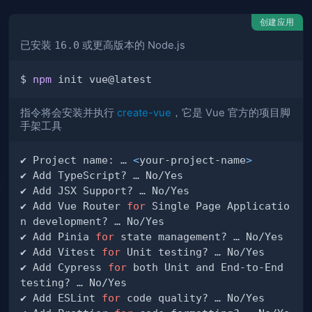
创建应用
已安装
16.0
或更高版本的 Node.js
$ 
npm
指令将会安装并执行
create-vue
，它是 Vue 官方的项目脚
手架工具
✔ Project name: … 
<
your-project-name
>
✔ Add Vue Router 
for
 Single Page Applicatio
✔ Add Pinia 
for
✔ Add Vitest 
for
✔ Add Cypress 
for
 both Unit and End-to-End 
✔ Add ESLint 
for