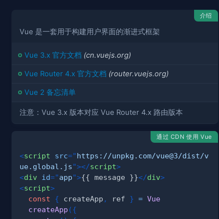
介绍
Vue 是一套用于构建用户界面的渐进式框架
Vue 3.x 官方文档
(cn.vuejs.org)
Vue Router 4.x 官方文档
(router.vuejs.org)
Vue 2 备忘清单
注意：Vue 3.x 版本对应 Vue Router 4.x 路由版本
通过 CDN 使用 Vue
<
script
src
=
"
https://unpkg.com/vue@3/dist/v
ue.global.js
"
>
</
script
>
<
div
id
=
"
app
"
>
{{ message }}
</
div
>
<
script
>
const
{
 createApp
,
 ref 
}
=
Vue
createApp
(
{