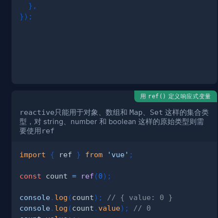
}
,
}
)
;
用
定义响应式变量
ref()
reactive
只能用于对象、数组和
Map
、
Set
这样的集合类
型，对 string、number 和 boolean 这样的原始类型则需
要使用
ref
import
{
 ref 
}
from
'vue'
;
const
 count 
=
ref
(
0
)
;
console
.
log
(
count
)
;
// { value: 0 }
console
.
log
(
count
.
value
)
;
// 0