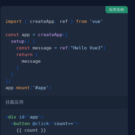
应用实例
import
{
 createApp
,
 ref 
}
from
'vue'
const
 app 
=
createApp
(
{
setup
(
)
{
const
 message 
=
ref
(
"Hello Vue3"
)
return
{
}
}
}
)
app
.
mount
(
'#app'
)
挂载应用
<
div
id
=
"
app
"
>
<
button
@click
=
"
count++
"
>