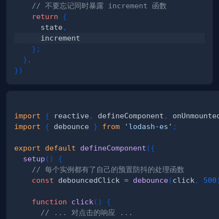
// 不要忘记同时暴露 increment 函数
return
{
      state
,
}
;
}
,
}
)
import
{
 reactive
,
 defineComponent
,
 onUnmounte
import
{
 debounce 
}
from
'lodash-es'
;
export
default
defineComponent
(
{
setup
(
)
{
// 每个实例都有了自己的预置防抖的处理函数
const
 debouncedClick 
=
debounce
(
click
,
500
function
click
(
)
{
// ... 对点击的响应 ...