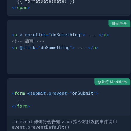
</
span
>
绑定事件
<
a
v-on:
click
=
"
doSomething
"
>
 ... 
</
a
>
<!-- 简写 -->
<
a
@click
=
"
doSomething
"
>
 ... 
</
a
>
修饰符 Modifiers
<
form
@submit.prevent
=
"
onSubmit
"
>
</
form
>
.prevent
修饰符会告知
v-on
指令对触发的事件调用
event.preventDefault()