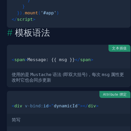
}
}
)
.
mount
(
'#app'
)
</
script
>
模板语法
文本插值
<
span
>
Message: {{ msg }}
</
span
>
使用的是
Mustache
语法 (即双大括号)，每次
msg
属性更
改时它也会同步更新
Attribute 绑定
<
div
v-bind:
id
=
"
dynamicId
"
>
</
div
>
简写