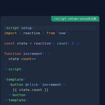
setup语法糖
<script setup>
<
script
setup
>
import
{
 reactive 
}
from
'vue'
;
const
 state 
=
reactive
(
{
count
:
0
}
)
function
increment
(
)
{
  state
.
count
++
}
</
script
>
<
template
>
<
button
@click
=
"
increment
"
>
</
button
>
</
template
>