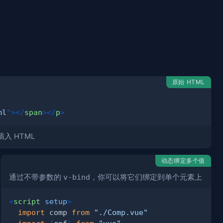
原始 HTML
ml
"
>
</
span
>
</
p
>
入 HTML
动态绑定多个值
通过不带参数的
v-bind
，你可以将它们绑定到单个元素上
<
script
setup
>
import
comp
from
"./Comp.vue"