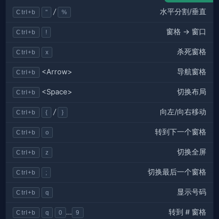
水平分割/垂直
/
Ctrl+b
"
%
窗格 -> 窗口
Ctrl+b
!
杀死窗格
Ctrl+b
x
导航窗格
<Arrow>
Ctrl+b
切换布局
<Space>
Ctrl+b
向左/向右移动
/
Ctrl+b
{
}
转到下一个窗格
Ctrl+b
o
切换全屏
Ctrl+b
z
切换最后一个窗格
Ctrl+b
;
显示号码
Ctrl+b
q
转到 # 窗格
...
Ctrl+b
q
0
9