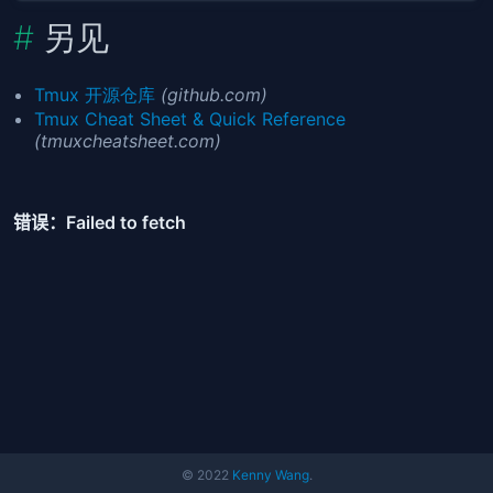
另见
Tmux 开源仓库
(github.com)
Tmux Cheat Sheet & Quick Reference
(tmuxcheatsheet.com)
© 2022
Kenny Wang
.