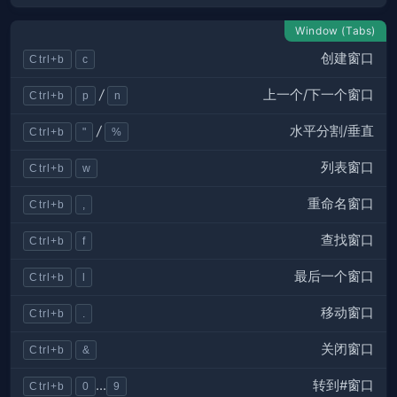
Window (Tabs)
创建窗口
Ctrl+b
c
上一个/下一个窗口
/
Ctrl+b
p
n
水平分割/垂直
/
Ctrl+b
"
%
列表窗口
Ctrl+b
w
重命名窗口
Ctrl+b
,
查找窗口
Ctrl+b
f
最后一个窗口
Ctrl+b
l
移动窗口
Ctrl+b
.
关闭窗口
Ctrl+b
&
转到#窗口
...
Ctrl+b
0
9