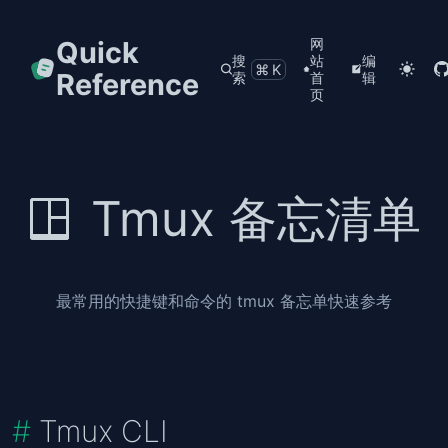
Quick
网
搜
站
编
⌘K
Reference
索
首
辑
页
Tmux 备忘清单
最常用的快捷键和命令的 tmux 备忘单快速参考
Tmux CLI