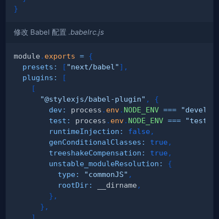
}
修改 Babel 配置
.babelrc.js
module
.
exports
=
{
presets
:
[
"next/babel"
]
,
plugins
:
[
[
"@stylexjs/babel-plugin"
,
{
dev
:
 process
.
env
.
NODE_ENV
===
"develop
test
:
 process
.
env
.
NODE_ENV
===
"test"
,
runtimeInjection
:
false
,
genConditionalClasses
:
true
,
treeshakeCompensation
:
true
,
unstable_moduleResolution
:
{
type
:
"commonJS"
,
rootDir
:
 __dirname
,
}
,
}
,
]
,