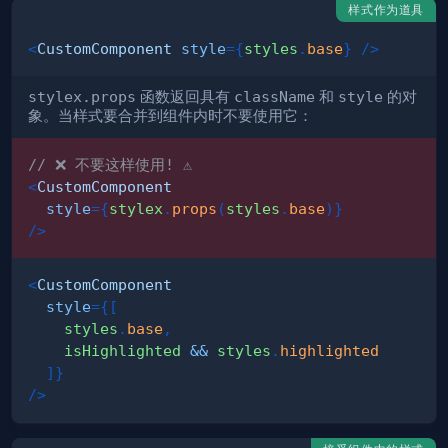
样式作为道具
<
CustomComponent
style
=
{
styles
.
base
}
/>
stylex.props
函数返回具有
className
和
style
的对
象。当样式要合并到组件内时不要使用它：
// ❌ 不要这样使用! ⚠️
<
CustomComponent
style
=
{
stylex
.
props
(
styles
.
base
)
}
/>
<
CustomComponent
style
=
{
[
    styles
.
base
,
    isHighlighted 
&&
 styles
.
highlighted
]
}
/>