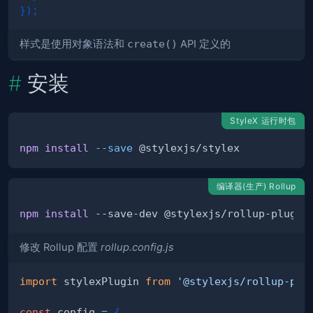
}
)
;
样式是使用对象语法和
create()
API 定义的
安装
StyleX 运行时包
npm
install
--save
编译器(生产) Rollup
npm
install
修改 Rollup 配置
rollup.config.js
import
stylexPlugin
from
'@stylexjs/rollup-plu
const
 config 
=
{