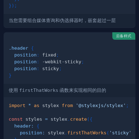
}
)
;
当您需要组合媒体查询和伪选择器时，嵌套超过
一层
后备样式
.header
{
position
:
 fixed
;
position
:
 -webkit-sticky
;
position
:
 sticky
;
}
使用
firstThatWorks
函数来实现相同的目的
import
*
as
 stylex
from
'@stylexjs/stylex'
;
const
 styles 
=
 stylex
.
create
(
{
header
:
{
position
:
 stylex
.
firstThatWorks
(
'sticky'
,