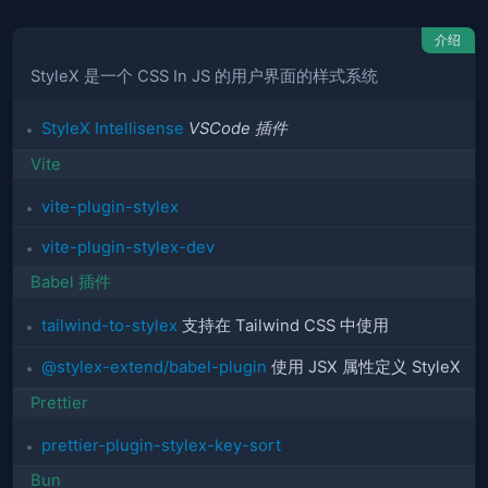
介绍
StyleX 是一个 CSS In JS 的用户界面的样式系统
StyleX Intellisense
VSCode 插件
Vite
vite-plugin-stylex
vite-plugin-stylex-dev
Babel 插件
tailwind-to-stylex
支持在 Tailwind CSS 中使用
@stylex-extend/babel-plugin
使用 JSX 属性定义 StyleX
Prettier
prettier-plugin-stylex-key-sort
Bun