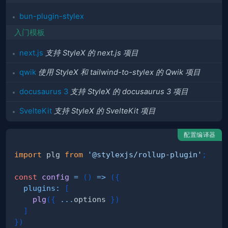
bun-plugin-stylex
入门模板
next.js
支持 StyleX 的 next.js 项目
qwik
使用 StyleX 和 tailwind-to-stylex 的 Qwik 项目
docusaurus 3
支持 StyleX 的 docusaurus 3 项目
SvelteKit
支持 StyleX 的 SvelteKit 项目
配置编译器
import
plg
from
'@stylexjs/rollup-plugin'
;
const
config
=
(
)
=>
(
{
plugins
:
[
plg
(
{
...
options 
}
)
]
}
)