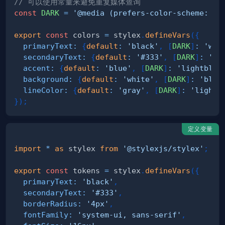
// 可以使用常量来避免重复媒体查询
const
DARK
=
'@media (prefers-color-scheme: da
export
const
 colors 
=
 stylex
.
defineVars
(
{
primaryText
:
{
default
:
'black'
,
[
DARK
]
:
'whi
secondaryText
:
{
default
:
'#333'
,
[
DARK
]
:
'#c
accent
:
{
default
:
'blue'
,
[
DARK
]
:
'lightblue
background
:
{
default
:
'white'
,
[
DARK
]
:
'blac
lineColor
:
{
default
:
'gray'
,
[
DARK
]
:
'lightg
}
)
;
定义变量
import
*
as
 stylex
from
'@stylexjs/stylex'
;
export
const
 tokens 
=
 stylex
.
defineVars
(
{
primaryText
:
'black'
,
secondaryText
:
'#333'
,
borderRadius
:
'4px'
,
fontFamily
:
'system-ui, sans-serif'
,