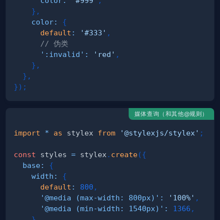
color
:
'#999'
,
}
,
color
:
{
default
:
'#333'
,
// 伪类
':invalid'
:
'red'
,
}
,
}
,
}
)
;
媒体查询（和其他@规则）
import
*
as
 stylex
from
'@stylexjs/stylex'
;
const
 styles 
=
 stylex
.
create
(
{
base
:
{
width
:
{
default
:
800
,
'@media (max-width: 800px)'
:
'100%'
,
'@media (min-width: 1540px)'
:
1366
,
}
,