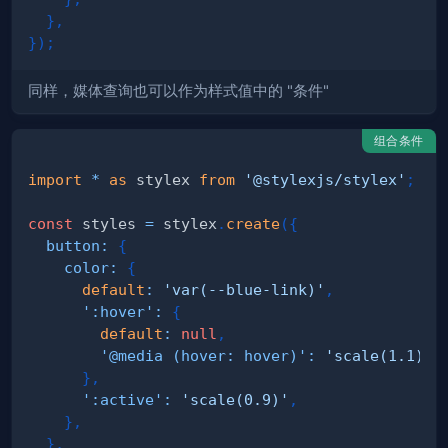
}
,
}
)
;
同样，媒体查询也可以作为样式值中的 "条件"
组合条件
import
*
as
 stylex
from
'@stylexjs/stylex'
;
const
 styles 
=
 stylex
.
create
(
{
button
:
{
color
:
{
default
:
'var(--blue-link)'
,
':hover'
:
{
default
:
null
,
'@media (hover: hover)'
:
'scale(1.1)'
,
}
,
':active'
:
'scale(0.9)'
,
}
,
}
,