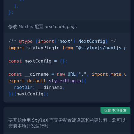
]
,
}
;
修改 Next.js 配置
next.config.mjs
/** 
@type
{
import
(
'next'
)
.
NextConfig
}
 */
import
stylexPlugin
from
"@stylexjs/nextjs-plu
const
 nextConfig 
=
{
}
;
const
 __dirname 
=
new
URL
(
"."
,
import
.
meta
.
url
export
default
stylexPlugin
(
{
rootDir
:
 __dirname
,
}
)
(
nextConfig
)
;
仅限本地开发
要开始使用
StyleX
而无需配置编译器和构建过程，您可以
安装本地开发运行时