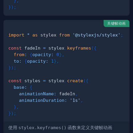
}
,
}
)
;
关键帧动画
import
*
as
 stylex
from
'@stylexjs/stylex'
;
const
 fadeIn 
=
 stylex
.
keyframes
(
{
from
:
{
opacity
:
0
}
,
to
:
{
opacity
:
1
}
,
}
)
;
const
 styles 
=
 stylex
.
create
(
{
base
:
{
animationName
:
 fadeIn
,
animationDuration
:
'1s'
,
}
,
}
)
;
使用
stylex.keyframes()
函数来定义关键帧动画