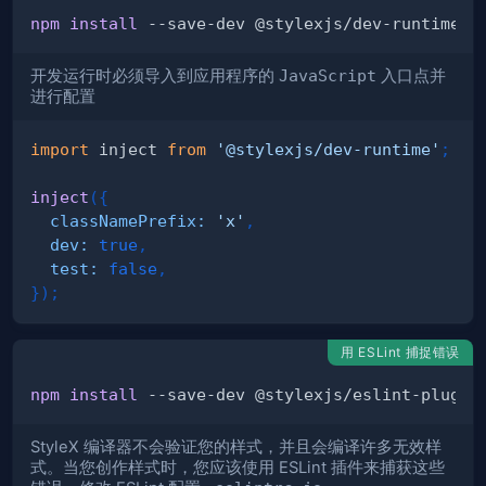
npm
install
开发运行时必须导入到应用程序的
JavaScript
入口点并
进行配置
import
inject
from
'@stylexjs/dev-runtime'
;
inject
(
{
classNamePrefix
:
'x'
,
dev
:
true
,
test
:
false
,
}
)
;
用 ESLint 捕捉错误
npm
install
StyleX 编译器不会验证您的样式，并且会编译许多无效样
式。当您创作样式时，您应该使用 ESLint 插件来捕获这些