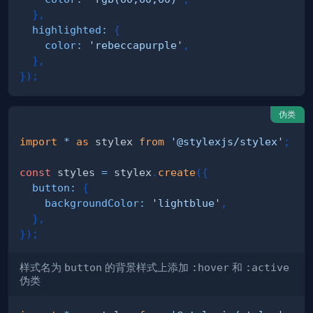
}
,
highlighted
:
{
color
:
'rebeccapurple'
,
}
,
}
)
;
伪类
import
*
as
 stylex
from
'@stylexjs/stylex'
;
const
 styles 
=
 stylex
.
create
(
{
button
:
{
backgroundColor
:
'lightblue'
,
}
,
}
)
;
样式名为
button
的背景样式上添加
:hover
和
:active
伪类