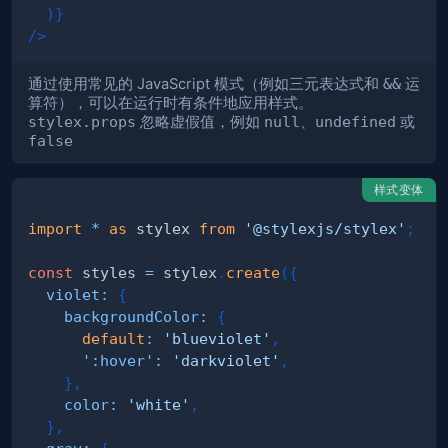
)
}
/>
通过使用常见的 JavaScript 模式（例如三元表达式和
&&
运
算符），可以在运行时有条件地应用样式。
stylex.props
忽略虚假值，例如
null
、
undefined
或
false
样式变体
import
*
as
 stylex
from
'@stylexjs/stylex'
;
const
 styles 
=
 stylex
.
create
(
{
violet
:
{
backgroundColor
:
{
default
:
'blueviolet'
,
':hover'
:
'darkviolet'
,
}
,
color
:
'white'
,
}
,