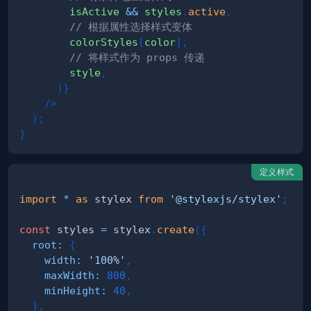
        isActive 
&&
 styles
.
active
,
// 根据属性选择样式变体
        colorStyles
[
color
]
,
// 将样式作为 props 传递
        style
,
)
}
/>
)
;
}
定义样式
import
*
as
 stylex
from
'@stylexjs/stylex'
;
const
 styles 
=
 stylex
.
create
(
{
root
:
{
width
:
'100%'
,
maxWidth
:
800
,
minHeight
:
40
,
}
,