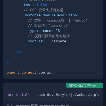
test
:
false
,
// CSS 变量支持所必需
unstable_moduleResolution
:
{
// 类型：'commonJS' | 'haste'
// 默认值：'commonJS'
type
:
'commonJS'
,
// 项目根目录的绝对路径
rootDir
:
 __dirname
,
}
}
]
,
]
,
}
;
export
default
 config
;
编译器(生产) Webpack
npm
install