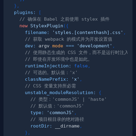
}
,
plugins
:
[
// 确保在 Babel 之前使用 stylex 插件
new
StylexPlugin
(
{
filename
:
'styles.[contenthash].css'
,
// 获取 webpack 的模式并为开发设置值
dev
:
 argv
.
mode
===
'development'
,
// 使用静态生成的 CSS 文件，而不是运行时注入的 
// 即使在开发环境中也是如此。
runtimeInjection
:
false
,
// 可选的。默认值：'x'
classNamePrefix
:
'x'
,
// CSS 变量支持所必需
unstable_moduleResolution
:
{
// 类型：'commonJS' | 'haste'
// 默认值：'commonJS'
type
:
'commonJS'
,
// 项目根目录的绝对路径
rootDir
:
 __dirname
,
}
,