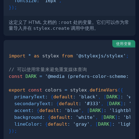
fontSize
:
'16px'
,
}
)
;
这定义了 HTML 文档的
:root
处的变量。它们可以作为常
量导入并在
stylex.create
调用中使用。
使用变量
import
*
as
 stylex
from
'@stylexjs/stylex'
;
// 可以使用常量来避免重复媒体查询
const
DARK
=
'@media (prefers-color-scheme: da
export
const
 colors 
=
 stylex
.
defineVars
(
{
primaryText
:
{
default
:
'black'
,
[
DARK
]
:
'whi
secondaryText
:
{
default
:
'#333'
,
[
DARK
]
:
'#c
accent
:
{
default
:
'blue'
,
[
DARK
]
:
'lightblue
background
:
{
default
:
'white'
,
[
DARK
]
:
'blac
lineColor
:
{
default
:
'gray'
,
[
DARK
]
:
'lightg
}
)
;