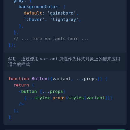
gray
:
{
backgroundColor
:
{
default
:
'gainsboro'
,
':hover'
:
'lightgray'
,
}
,
}
,
// ... more variants here ...
}
)
;
然后，通过使用
variant
属性作为样式对象上的键来应用
适当的样式
function
Button
(
{
variant
,
...
props
}
)
{
return
(
<
button
{
...
props
}
{
...
stylex
.
props
(
styles
[
variant
]
)
}
/>
)
;
}