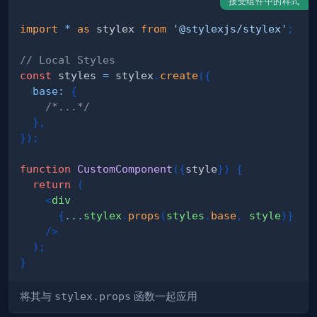
接受组件中的样式
import
*
as
 stylex
from
'@stylexjs/stylex'
;
// Local Styles
const
 styles 
=
 stylex
.
create
(
{
base
:
{
/*...*/
}
,
}
)
;
function
CustomComponent
(
{
style
}
)
{
return
(
<
div
{
...
stylex
.
props
(
styles
.
base
,
 style
)
}
/>
)
;
}
将其与
stylex.props
函数一起应用