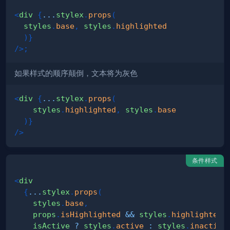
<
div
{
...
stylex
.
props
(
  styles
.
base
,
 styles
.
highlighted
)
}
/>
;
如果样式的顺序颠倒，文本将为灰色
<
div
{
...
stylex
.
props
(
    styles
.
highlighted
,
 styles
.
base
)
}
/>
条件样式
<
div
{
...
stylex
.
props
(
    styles
.
base
,
    props
.
isHighlighted
&&
 styles
.
highlighted
,
    isActive 
?
 styles
.
active
:
 styles
.
inactive