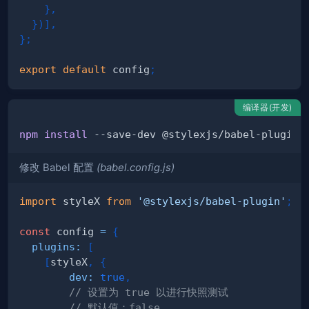
}
,
}
)
]
,
}
;
export
default
 config
;
编译器(开发)
npm
install
修改 Babel 配置
(babel.config.js)
import
styleX
from
'@stylexjs/babel-plugin'
;
const
 config 
=
{
plugins
:
[
[
styleX
,
{
dev
:
true
,
// 设置为 true 以进行快照测试
// 默认值：false