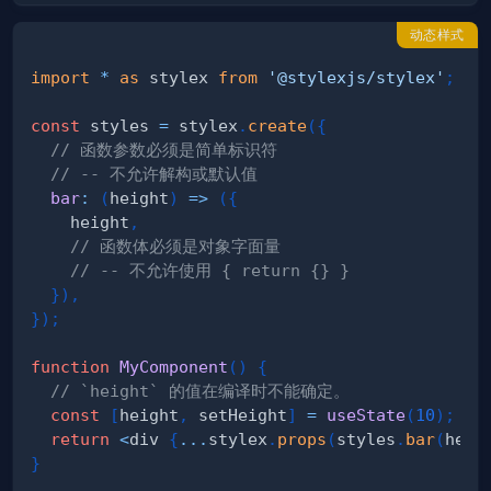
动态样式
import
*
as
 stylex
from
'@stylexjs/stylex'
;
const
 styles 
=
 stylex
.
create
(
{
// 函数参数必须是简单标识符
// -- 不允许解构或默认值
bar
:
(
height
)
=>
(
{
    height
,
// 函数体必须是对象字面量
// -- 不允许使用 { return {} }
}
)
,
}
)
;
function
MyComponent
(
)
{
// `height` 的值在编译时不能确定。
const
[
height
,
 setHeight
]
=
useState
(
10
)
;
return
<
div 
{
...
stylex
.
props
(
styles
.
bar
(
heig
}