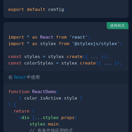
export
default
 config
;
使用样式
import
*
as
React
from
'react'
;
import
*
as
 stylex
from
'@stylexjs/stylex'
;
const
 styles 
=
 stylex
.
create
(
{
...
}
)
;
const
 colorStyles 
=
 stylex
.
create
(
{
...
}
)
;
在
React
中使用
function
ReactDemo
(
{
 color
,
isActive
,
style 
}
)
{
return
(
<
div
{
...
stylex
.
props
(
        styles
.
main
,
// 有条件地应用样式