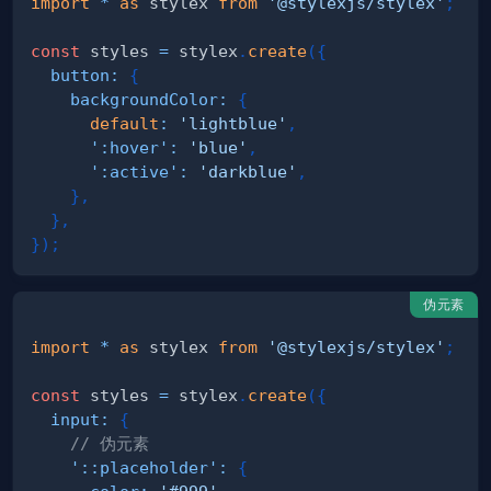
import
*
as
 stylex
from
'@stylexjs/stylex'
;
const
 styles 
=
 stylex
.
create
(
{
button
:
{
backgroundColor
:
{
default
:
'lightblue'
,
':hover'
:
'blue'
,
':active'
:
'darkblue'
,
}
,
}
,
}
)
;
伪元素
import
*
as
 stylex
from
'@stylexjs/stylex'
;
const
 styles 
=
 stylex
.
create
(
{
input
:
{
// 伪元素
'::placeholder'
:
{