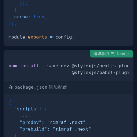
}
)
,
]
,
cache
:
true
,
}
)
;
module
.
exports
=
 config
;
编译器(生产) Next.js
npm
install
 --save-dev @stylexjs/nextjs-plugin
在
package.json
添加配置
{
"scripts"
:
{
...
,
"predev"
:
"rimraf .next"
,
"prebuild"
:
"rimraf .next"
}