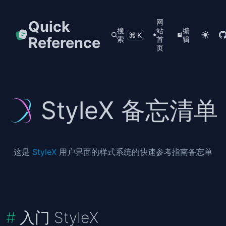
Quick
网
搜
站
编
⌘K
Reference
索
首
辑
页
StyleX 备忘清单
这是
StyleX
用户界面的样式系统的快速参考指南备忘单
入门 StyleX