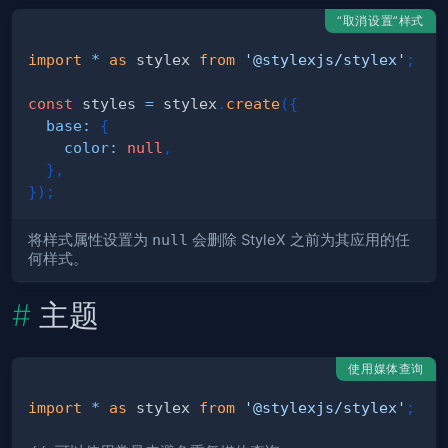
“取消设置”样式
import
*
as
 stylex
from
'@stylexjs/stylex'
;
const
 styles 
=
 stylex
.
create
(
{
base
:
{
color
:
null
,
}
,
}
)
;
将样式属性设置为
null
会删除 StyleX 之前为其应用的任
何样式。
主题
使用媒体查询
import
*
as
 stylex
from
'@stylexjs/stylex'
;