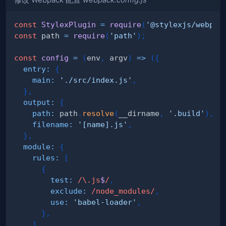
修改 Webpack 配置
webpack.config.js
const
StylexPlugin
=
require
(
'@stylexjs/webpac
const
 path 
=
require
(
'path'
)
;
const
config
=
(
env
,
 argv
)
=>
(
{
entry
:
{
main
:
'./src/index.js'
,
}
,
output
:
{
path
:
 path
.
resolve
(
__dirname
,
'.build'
)
,
filename
:
'[name].js'
,
}
,
module
:
{
rules
:
[
{
test
:
/
\.
js
$
/
,
exclude
:
/
node_modules
/
,
use
:
'babel-loader'
,
}
,
]
,