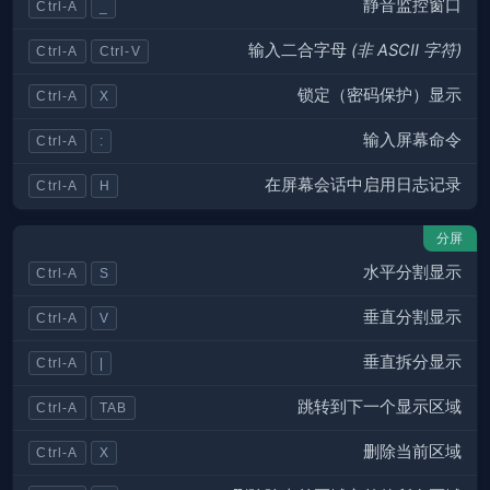
静音监控窗口
Ctrl-A
_
输入二合字母
(非 ASCII 字符)
Ctrl-A
Ctrl-V
锁定（密码保护）显示
Ctrl-A
X
输入屏幕命令
Ctrl-A
:
在屏幕会话中启用日志记录
Ctrl-A
H
分屏
水平分割显示
Ctrl-A
S
垂直分割显示
Ctrl-A
V
垂直拆分显示
Ctrl-A
|
跳转到下一个显示区域
Ctrl-A
TAB
删除当前区域
Ctrl-A
X