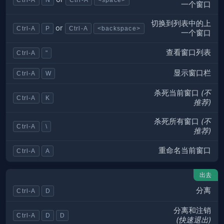
一个窗口
切换到列表中的上
or
Ctrl-A
P
Ctrl-A
<backspace>
一个窗口
查看窗口列表
Ctrl-A
"
显示窗口栏
Ctrl-A
W
杀死当前窗口
(不
Ctrl-A
K
推荐)
杀死所有窗口
(不
Ctrl-A
\
推荐)
重命名当前窗口
Ctrl-A
A
出去
分离
Ctrl-A
D
分离和注销
Ctrl-A
D
D
(快速退出)