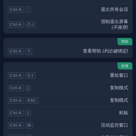
退出所有会话
Ctrl-A
:
强制退出屏幕
Ctrl-A
C-\
(不推荐)
帮助
查看帮助
(列出键绑定)
Ctrl-A
?
杂项
重绘窗口
Ctrl-A
C-l
复制模式
Ctrl-A
[
复制模式
Ctrl-A
ESC
粘贴
Ctrl-A
]
活动监控窗口
Ctrl-A
M