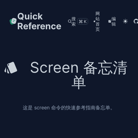
Quick
网
搜
站
编
⌘K
Reference
索
首
辑
页
Screen 备忘清
单
这是 screen 命令的快速参考指南备忘单。