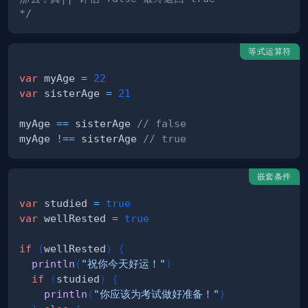
*/
等式运算符
var
 myAge 
=
22
var
 sisterAge 
=
21
myAge 
==
 sisterAge 
// false
myAge 
!==
 sisterAge 
// true
嵌套条件
var
 studied 
=
true
var
 wellRested 
=
true
if
(
wellRested
)
{
println
(
"祝你今天好运！"
)
if
(
studied
)
{
println
(
"你应该为考试做好准备！"
)