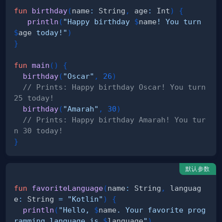
fun
birthday
(
name
:
 String
,
 age
:
 Int
)
{
println
(
"Happy birthday 
$
name
! You turn 
$
age
 today!"
)
}
fun
main
(
)
{
birthday
(
"Oscar"
,
26
)
// Prints: Happy birthday Oscar! You turn 
25 today!
birthday
(
"Amarah"
,
30
)
// Prints: Happy birthday Amarah! You tur
n 30 today!
}
默认参数
fun
favoriteLanguage
(
name
:
 String
,
 languag
e
:
 String 
=
"Kotlin"
)
{
println
(
"Hello, 
$
name
. Your favorite prog
ramming language is 
$
language
"
)