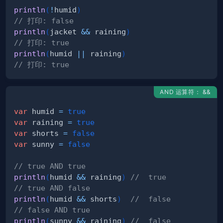
println
(
!
humid
)
// 打印: false
println
(
jacket 
&&
 raining
)
// 打印: true
println
(
humid 
||
 raining
)
// 打印: true
AND 运算符： &&
var
 humid 
=
true
var
 raining 
=
true
var
 shorts 
=
false
var
 sunny 
=
false
// true AND true
println
(
humid 
&&
 raining
)
//  true
// true AND false
println
(
humid 
&&
 shorts
)
//  false
// false AND true
println
(
sunny 
&&
 raining
)
//  false