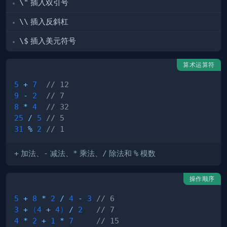
\"
插入双引号
\\
插入反斜杠
\$
插入美元符号
算术运算符
5
+
7
// 12
9
-
2
// 7
8
*
4
// 32
25
/
5
// 5 
31
%
2
// 1 
+
加法、
-
减法、
*
乘法、
/
除法和
%
模数
操作顺序
5
+
8
*
2
/
4
-
3
// 6 
3
+
(
4
+
4
)
/
2
// 7
4
*
2
+
1
*
7
// 15