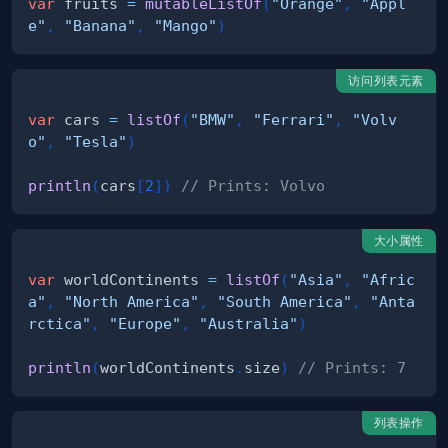
var
 fruits 
=
mutableListOf
(
"Orange"
,
"Appl
e"
,
"Banana"
,
"Mango"
)
访问列表元素
var
 cars 
=
listOf
(
"BMW"
,
"Ferrari"
,
"Volv
o"
,
"Tesla"
)
println
(
cars
[
2
]
)
// Prints: Volvo
大小属性
var
 worldContinents 
=
listOf
(
"Asia"
,
"Afric
a"
,
"North America"
,
"South America"
,
"Anta
rctica"
,
"Europe"
,
"Australia"
)
println
(
worldContinents
.
size
)
// Prints: 7
列表操作