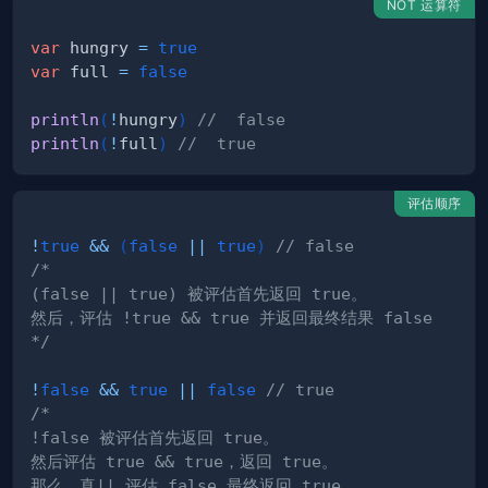
NOT 运算符
var
 hungry 
=
true
var
 full 
=
false
println
(
!
hungry
)
//  false
println
(
!
full
)
//  true
评估顺序
!
true
&&
(
false
||
true
)
// false
*/
!
false
&&
true
||
false
// true