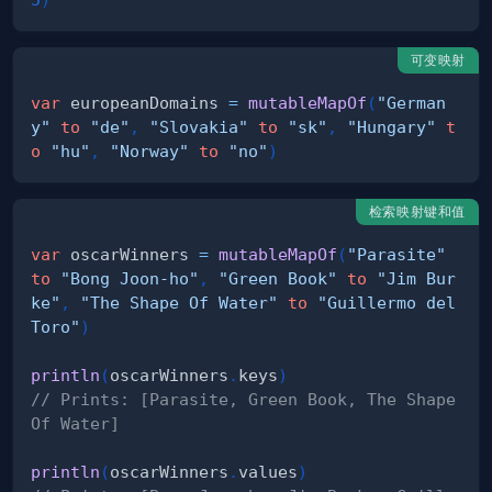
可变映射
var
 europeanDomains 
=
mutableMapOf
(
"German
y"
to
"de"
,
"Slovakia"
to
"sk"
,
"Hungary"
t
o
"hu"
,
"Norway"
to
"no"
)
检索映射键和值
var
 oscarWinners 
=
mutableMapOf
(
"Parasite"
to
"Bong Joon-ho"
,
"Green Book"
to
"Jim Bur
ke"
,
"The Shape Of Water"
to
"Guillermo del 
Toro"
)
println
(
oscarWinners
.
keys
)
// Prints: [Parasite, Green Book, The Shape 
Of Water]
println
(
oscarWinners
.
values
)