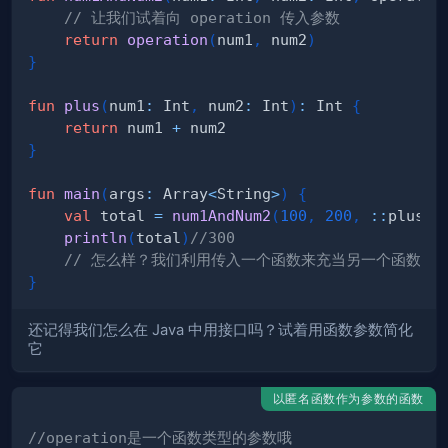
// 让我们试着向 operation 传入参数
return
operation
(
num1
,
 num2
)
}
fun
plus
(
num1
:
 Int
,
 num2
:
 Int
)
:
 Int 
{
return
 num1 
+
}
fun
main
(
args
:
 Array
<
String
>
)
{
val
 total 
=
num1AndNum2
(
100
,
200
,
::
plus
)
println
(
total
)
//300
// 怎么样？我们利用传入一个函数来充当另一个函数的
}
还记得我们怎么在 Java 中用接口吗？试着用函数参数简化
它
以匿名函数作为参数的函数
//operation是一个函数类型的参数哦