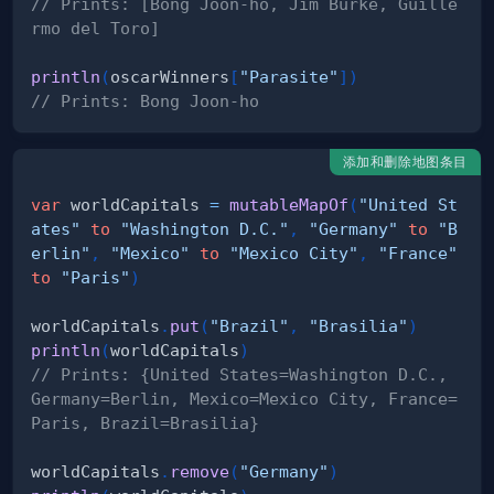
// Prints: [Bong Joon-ho, Jim Burke, Guille
rmo del Toro]
println
(
oscarWinners
[
"Parasite"
]
)
// Prints: Bong Joon-ho
添加和删除地图条目
var
 worldCapitals 
=
mutableMapOf
(
"United St
ates"
to
"Washington D.C."
,
"Germany"
to
"B
erlin"
,
"Mexico"
to
"Mexico City"
,
"France"
to
"Paris"
)
worldCapitals
.
put
(
"Brazil"
,
"Brasilia"
)
println
(
worldCapitals
)
// Prints: {United States=Washington D.C., 
Germany=Berlin, Mexico=Mexico City, France=
Paris, Brazil=Brasilia}
worldCapitals
.
remove
(
"Germany"
)