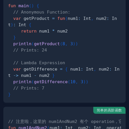
fun
main
(
)
{
// Anonymous Function:
var
 getProduct 
=
fun
(
num1
:
 Int
,
 num2
:
 In
t
)
:
 Int 
{
return
 num1 
*
}
println
(
getProduct
(
8
,
3
)
)
// Prints: 24
// Lambda Expression
var
 getDifference 
=
{
 num1
:
 Int
,
 num2
:
 In
t 
->
 num1 
-
 num2 
}
println
(
getDifference
(
10
,
3
)
)
// Prints: 7
}
简单的高阶函数
// 注意啦，这里的 num1AndNum2 有个 operation
fun
num1AndNum2
(
num1
:
 Int
,
 num2
:
 Int
,
 operatio