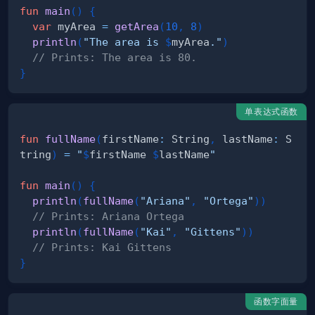
fun
main
(
)
{
var
 myArea 
=
getArea
(
10
,
8
)
println
(
"The area is 
$
myArea
."
)
// Prints: The area is 80.
}
单表达式函数
fun
fullName
(
firstName
:
 String
,
 lastName
:
 S
tring
)
=
"
$
firstName
$
lastName
"
fun
main
(
)
{
println
(
fullName
(
"Ariana"
,
"Ortega"
)
)
// Prints: Ariana Ortega
println
(
fullName
(
"Kai"
,
"Gittens"
)
)
// Prints: Kai Gittens
}
函数字面量