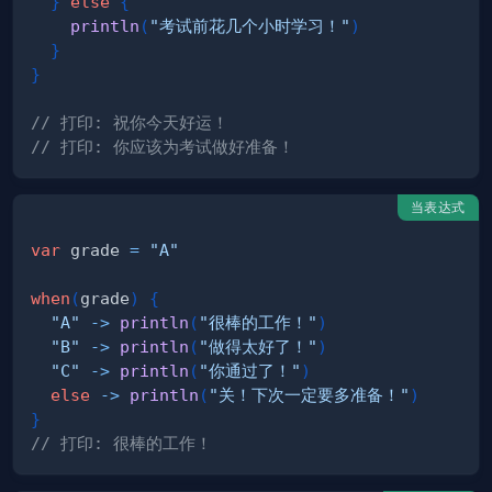
}
else
{
println
(
"考试前花几个小时学习！"
)
}
}
// 打印: 祝你今天好运！
// 打印: 你应该为考试做好准备！
当表达式
var
 grade 
=
"A"
when
(
grade
)
{
"A"
->
println
(
"很棒的工作！"
)
"B"
->
println
(
"做得太好了！"
)
"C"
->
println
(
"你通过了！"
)
else
->
println
(
"关！下次一定要多准备！"
)
}
// 打印: 很棒的工作！