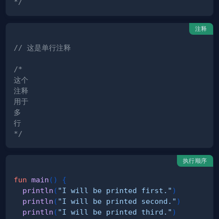
*/
注释
// 这是单行注释
*/
执行顺序
fun
main
(
)
{
println
(
"I will be printed first."
)
println
(
"I will be printed second."
)
println
(
"I will be printed third."
)