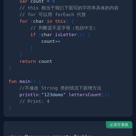
var
 count 
=
0
// this 相当于我们下面写的字符串具体的内容
// for 可以用 forEach 代替
for
(
char 
in
this
)
{
// 判断是不是字母（包括中文）
if
(
char
.
isLetter
(
)
)
{
            count
++
}
}
return
}
fun
main
(
)
{
//不修改 String 类的情况下新增方法
println
(
"123demo"
.
lettersCount
(
)
)
// Print: 4
}
运算符重载