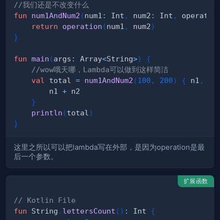
//我们还是不改变什么
fun
num1AndNum2
(
num1
:
 Int
,
 num2
:
 Int
,
 operatio
return
operation
(
num1
,
 num2
)
}
fun
main
(
args
:
 Array
<
String
>
)
{
//wow哦天哪，Lambda可以做到这样简洁
val
 total 
=
num1AndNum2
(
100
,
200
)
{
 n1
,
 n2
        n1 
+
}
println
(
total
)
}
这里之所以可以把lambda写在外部，是因为operation是最
后一个参数。
扩展函数
// Kotlin File
fun
 String
.
lettersCount
(
)
:
 Int 
{