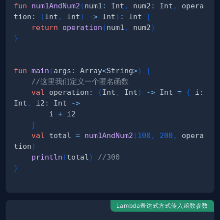
fun
num1AndNum2
(
num1
:
 Int
,
 num2
:
 Int
,
 opera
tion
:
(
Int
,
 Int
)
->
 Int
)
:
 Int 
{
return
operation
(
num1
,
 num2
)
}
fun
main
(
args
:
 Array
<
String
>
)
{
//这里我们定义一个匿名函数
val
 operation
:
(
Int
,
 Int
)
->
 Int 
=
{
 i
:
Int
,
 i2
:
 Int 
->
        i 
+
}
val
 total 
=
num1AndNum2
(
100
,
200
,
 opera
tion
)
println
(
total
)
//300
}
Lambda表达式方式传入函数参数