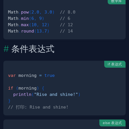
数学库
Math
.
pow
(
2.0
,
3.0
)
// 8.0
Math
.
min
(
6
,
9
)
// 6 
Math
.
max
(
10
,
12
)
// 12
Math
.
round
(
13.7
)
// 14
条件表达式
if 表达式
var
 morning 
=
true
if
(
morning
)
{
println
(
"Rise and shine!"
)
}
// 打印: Rise and shine!
else 表达式