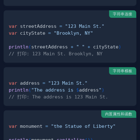
字符串连接
var
 streetAddress 
=
"123 Main St."
var
 cityState 
=
"Brooklyn, NY"
println
(
streetAddress 
+
" "
+
 cityState
)
// 打印: 123 Main St. Brooklyn, NY 
字符串模板
var
 address 
=
"123 Main St."
println
(
"The address is 
$
address
"
)
// 打印: The address is 123 Main St.
内置属性和函数
var
 monument 
=
"the Statue of Liberty"
println
(
monument
.
capitalize
(
)
)