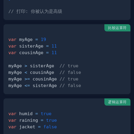
// 打印: 你被认为是高级
比较运算符
var
 myAge 
=
19
var
 sisterAge 
=
11
var
 cousinAge 
=
11
myAge 
>
 sisterAge  
// true
myAge 
<
 cousinAge  
// false
myAge 
>=
 cousinAge 
// true
myAge 
<=
 sisterAge 
// false
逻辑运算符
var
 humid 
=
true
var
 raining 
=
true
var
 jacket 
=
false