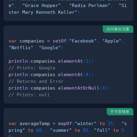
e"
,
"Grace Hopper"
,
"Radia Perlman"
,
"Si
ster Mary Kenneth Keller"
)
访问集合元素
var
 companies 
=
setOf
(
"Facebook"
,
"Apple"
,
"Netflix"
,
"Google"
)
println
(
companies
.
elementAt
(
3
)
)
// Prints: Google
println
(
companies
.
elementAt
(
4
)
)
// Returns and Error
println
(
companies
.
elementAtOrNull
(
4
)
)
// Prints: null
不可变映射
var
 averageTemp 
=
mapOf
(
"winter"
to
35
,
"s
pring"
to
60
,
"summer"
to
85
,
"fall"
to
5
5
)