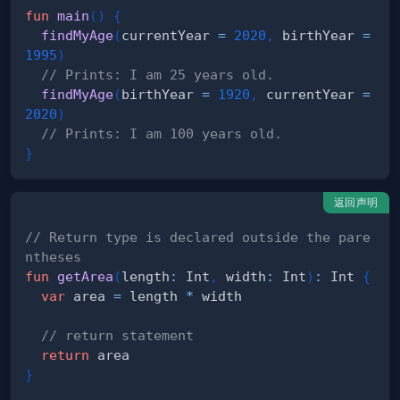
fun
main
(
)
{
findMyAge
(
currentYear 
=
2020
,
 birthYear 
=
1995
)
// Prints: I am 25 years old.
findMyAge
(
birthYear 
=
1920
,
 currentYear 
=
2020
)
// Prints: I am 100 years old.
}
返回声明
// Return type is declared outside the pare
ntheses
fun
getArea
(
length
:
 Int
,
 width
:
 Int
)
:
 Int 
{
var
 area 
=
 length 
*
// return statement
return
}