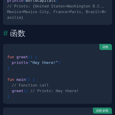
println
(
worldCapitals
)
// Prints: {United States=Washington D.C., 
Mexico=Mexico City, France=Paris, Brazil=Br
asilia}
函数
函数
fun
greet
(
)
{
println
(
"Hey there!"
)
}
fun
main
(
)
{
// Function call
greet
(
)
// Prints: Hey there!
}
函数参数