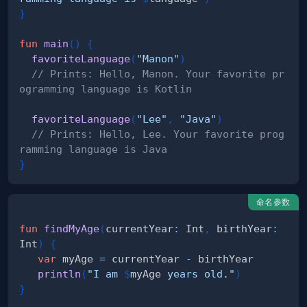
}
fun
main
(
)
{
favoriteLanguage
(
"Manon"
)
// Prints: Hello, Manon. Your favorite pr
ogramming language is Kotlin
favoriteLanguage
(
"Lee"
,
"Java"
)
// Prints: Hello, Lee. Your favorite prog
ramming language is Java
}
命名参数
fun
findMyAge
(
currentYear
:
 Int
,
 birthYear
:
Int
)
{
var
 myAge 
=
 currentYear 
-
println
(
"I am 
$
myAge
 years old."
)
}