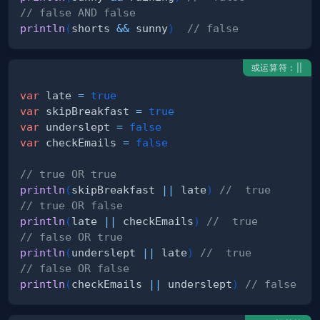
// false AND false
println
(
shorts 
&&
 sunny
)
// false
或运算符：||
var
 late 
=
true
var
 skipBreakfast 
=
true
var
 underslept 
=
false
var
 checkEmails 
=
false
// true OR true
println
(
skipBreakfast 
||
 late
)
//  true
// true OR false
println
(
late 
||
 checkEmails
)
//  true
// false OR true
println
(
underslept 
||
 late
)
//  true
// false OR false
println
(
checkEmails 
||
 underslept
)
// false