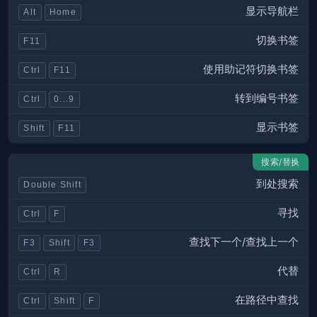
显示导航栏
Alt
Home
切换书签
F11
使用助记符切换书签
Ctrl
F11
转到编号书签
Ctrl
0...9
显示书签
Shift
F11
搜索/替换
到处搜索
Double Shift
寻找
Ctrl
F
查找下一个/查找上一个
F3
Shift
F3
代替
Ctrl
R
在路径中查找
Ctrl
Shift
F