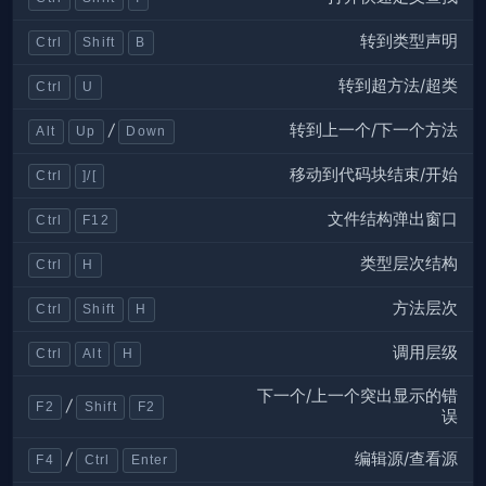
转到类型声明
Ctrl
Shift
B
转到超方法/超类
Ctrl
U
转到上一个/下一个方法
/
Alt
Up
Down
移动到代码块结束/开始
Ctrl
]/[
文件结构弹出窗口
Ctrl
F12
类型层次结构
Ctrl
H
方法层次
Ctrl
Shift
H
调用层级
Ctrl
Alt
H
下一个/上一个突出显示的错
/
F2
Shift
F2
误
编辑源/查看源
/
F4
Ctrl
Enter