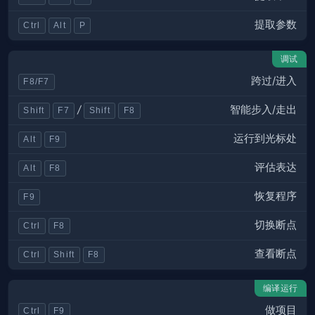
提取参数
Ctrl
Alt
P
调试
跨过/进入
F8/F7
智能步入/走出
/
Shift
F7
Shift
F8
运行到光标处
Alt
F9
评估表达
Alt
F8
恢复程序
F9
切换断点
Ctrl
F8
查看断点
Ctrl
Shift
F8
编译运行
做项目
Ctrl
F9