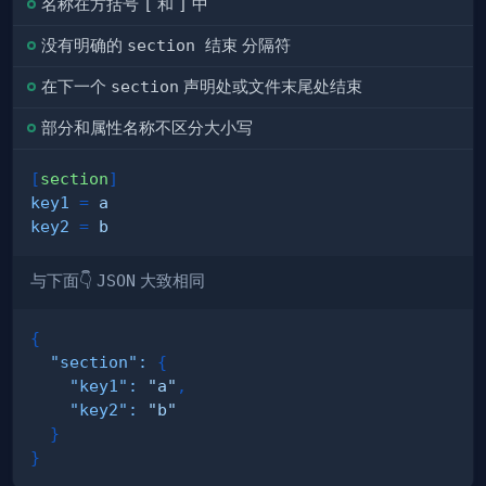
名称在方括号
[
和
]
中
没有明确的
section 结束
分隔符
在下一个
section
声明处或文件末尾处结束
部分和属性名称不区分大小写
[
section
]
key1
=
a
key2
=
b
与下面👇
JSON
大致相同
{
"section"
:
{
"key1"
:
"a"
,
"key2"
:
"b"
}
}