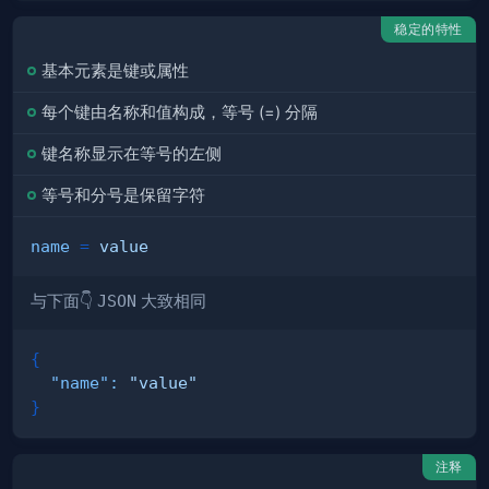
稳定的特性
基本元素是键或属性
每个键由
名称
和
值
构成，等号 (=) 分隔
键名称
显示在等号的
左侧
等号
和
分号
是
保留
字符
name
=
value
与下面👇
JSON
大致相同
{
"name"
:
"value"
}
注释