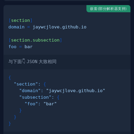
嵌套(部分解析器支持)
[
section
]
domain
=
jaywcjlove.github.io
[
section.subsection
]
foo
=
bar
与下面👇
JSON
大致相同
{
"section"
:
{
"domain"
:
"jaywcjlove.github.io"
"subsection"
:
{
"foo"
:
"bar"
}
}
}