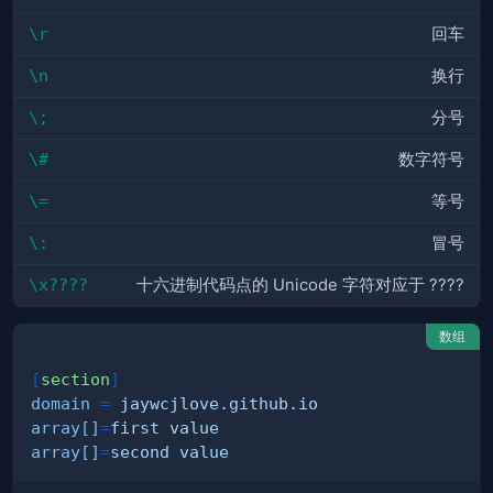
\r
回车
\n
换行
\;
分号
\#
数字符号
\=
等号
\:
冒号
\x????
十六进制代码点的 Unicode 字符对应于 ????
数组
[
section
]
domain
=
jaywcjlove.github.io
array[]
=
first value
array[]
=
second value