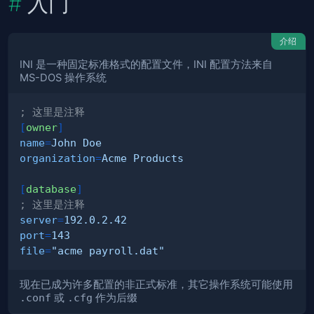
入门
介绍
INI 是一种固定标准格式的配置文件，INI 配置方法来自
MS-DOS 操作系统
; 这里是注释
[
owner
]
name
=
John Doe
organization
=
Acme Products
[
database
]
; 这里是注释
server
=
192.0.2.42
port
=
143
file
=
"
acme payroll.dat
"
现在已成为许多配置的非正式标准，其它操作系统可能使用
.conf
或
.cfg
作为后缀