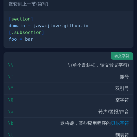
嵌套到上一节(简写)
[
section
]
domain
=
jaywcjlove.github.io
[
.subsection
]
foo
=
bar
转义字符
\\
\ (单个反斜杠，转义转义字符)
\'
撇号
\"
双引号
\0
空字符
\a
铃声/警报/声音
\b
退格键，某些应用程序的
贝尔字符
\t
制表符