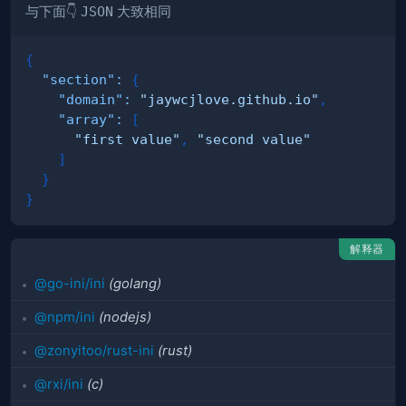
与下面👇
JSON
大致相同
{
"section"
:
{
"domain"
:
"jaywcjlove.github.io"
,
"array"
:
[
"first value"
,
"second value"
]
}
}
解释器
@go-ini/ini
(golang)
@npm/ini
(nodejs)
@zonyitoo/rust-ini
(rust)
@rxi/ini
(c)