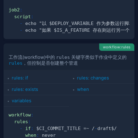
job2
:
script
:
-
-
workflow:rules
工作流(workflow)中的
rules
关键字类似于作业中定义的
rules
，但控制是否创建整个管道
rules: if
rules: changes
rules: exists
when
variables
workflow
:
rules
:
-
if
:
 $CI_COMMIT_TITLE =~ /
-
when
: