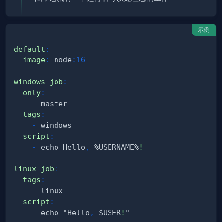
示例
default
:
image
:
 node
:
16
windows_job
:
only
:
-
tags
:
-
script
:
-
 echo Hello
,
 %USERNAME%
!
linux_job
:
tags
:
-
script
:
-
 echo "Hello
,
 $USER
!