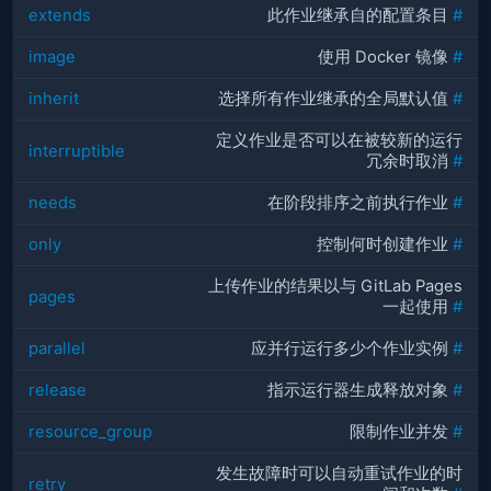
extends
此作业继承自的配置条目
#
image
使用 Docker 镜像
#
inherit
选择所有作业继承的全局默认值
#
定义作业是否可以在被较新的运行
interruptible
冗余时取消
#
needs
在阶段排序之前执行作业
#
only
控制何时创建作业
#
上传作业的结果以与 GitLab Pages
pages
一起使用
#
parallel
应并行运行多少个作业实例
#
release
指示运行器生成释放对象
#
resource_group
限制作业并发
#
发生故障时可以自动重试作业的时
retry