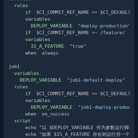
rules
:
-
if
:
variables
:
DEPLOY_VARIABLE
:
"deploy-production"
-
if
:
variables
:
IS_A_FEATURE
:
"true"
-
when
:
 always                            
job1
:
variables
:
DEPLOY_VARIABLE
:
"job1-default-deploy"
rules
:
-
if
:
variables
:
DEPLOY_VARIABLE
:
"job1-deploy-producti
-
when
:
 on_success                        
script
:
-
-