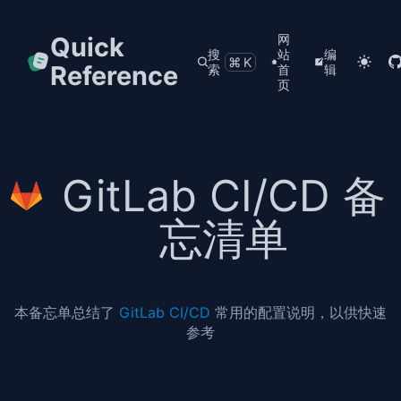
Quick
网
搜
站
编
⌘K
Reference
索
首
辑
页
GitLab CI/CD 备
忘清单
本备忘单总结了
GitLab CI/CD
常用的配置说明，以供快速
参考