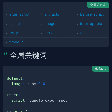
全局关键词
after_script
artifacts
before_script
cache
image
interruptible
retry
services
tags
timeout
全局关键词
default
default
:
image
:
 ruby
:
3.0
rspec
:
script
:
rspec 2.7
: