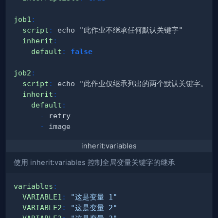
job1
:
script
:
inherit
:
default
:
false
job2
:
script
:
inherit
:
default
:
-
-
inherit:variables
使用 inherit:variables 控制全局变量关键字的继承
variables
:
VARIABLE1
:
"这是变量 1"
VARIABLE2
:
"这是变量 2"