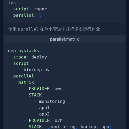
test
:
script
:
parallel
:
5
使用
parallel
在单个管道中并行多次运行作业
parallel:matrix
deploystacks
:
stage
:
script
:
-
parallel
:
matrix
:
-
PROVIDER
:
STACK
:
-
-
-
-
PROVIDER
:
STACK
:
[
monitoring
,
 backup
,
 app
]