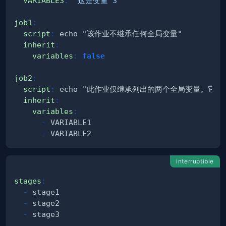
VARIABLE3
:
"这是变量 3"
job1
:
script
:
inherit
:
variables
:
false
job2
:
script
:
inherit
:
variables
:
-
-
interruptible
stages
:
-
-
-