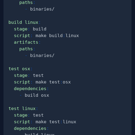
paths
:
-
build linux
:
stage
:
script
:
 make build
:
artifacts
:
paths
:
-
test osx
:
stage
:
script
:
 make test
:
dependencies
:
-
test linux
:
stage
:
script
:
 make test
:
dependencies
:
-