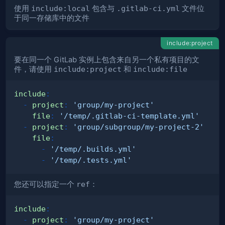
使用
include:local
包含与
.gitlab-ci.yml
文件位
于同一存储库中的文件
include:project
要在同一个 GitLab 实例上包含来自另一个私有项目的文
件，请使用
include:project
和
include:file
include
:
-
project
:
'group/my-project'
file
:
'/temp/.gitlab-ci-template.yml'
-
project
:
'group/subgroup/my-project-2'
file
:
-
'/temp/.builds.yml'
-
'/temp/.tests.yml'
您还可以指定一个
ref
：
include
:
-
project
:
'group/my-project'