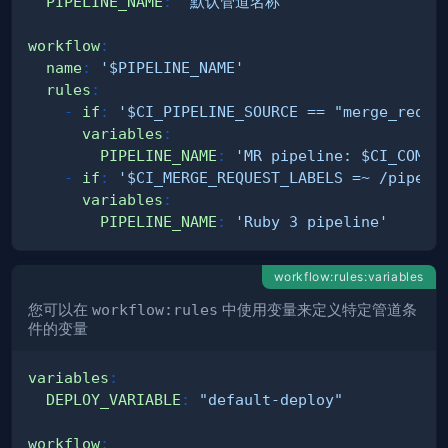
PIPELINE_NAME
:
'默认管道名称'
workflow
:
name
:
'$PIPELINE_NAME'
rules
:
-
if
:
'$CI_PIPELINE_SOURCE == "merge_reque
variables
:
PIPELINE_NAME
:
'MR pipeline: $CI_COMMI
-
if
:
'$CI_MERGE_REQUEST_LABELS =~ /pipeli
variables
:
PIPELINE_NAME
:
'Ruby 3 pipeline'
workflow:rules:variables
您可以在
workflow:rules
中使用变量来定义特定管道条
件的变量
variables
:
DEPLOY_VARIABLE
:
"default-deploy"
workflow
: