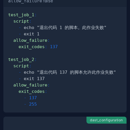
allow_failure
false
test_job_1
:
script
:
-
-
allow_failure
:
exit_codes
:
137
test_job_2
:
script
:
-
-
allow_failure
:
exit_codes
:
-
137
-
255
dast_configuration