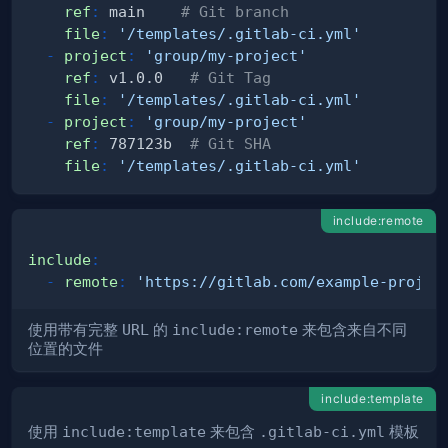
ref
:
 main    
# Git branch
file
:
'/templates/.gitlab-ci.yml'
-
project
:
'group/my-project'
ref
:
 v1.0.0   
# Git Tag
file
:
'/templates/.gitlab-ci.yml'
-
project
:
'group/my-project'
ref
:
 787123b  
# Git SHA
file
:
'/templates/.gitlab-ci.yml'
include:remote
include
:
-
remote
:
'https://gitlab.com/example-projec
使用带有完整
URL
的
include:remote
来包含来自不同
位置的文件
include:template
使用
include:template
来包含
.gitlab-ci.yml
模板