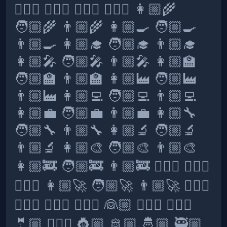
🕵🏼‍♂️ 👩🏼‍⚕️ 🧑🏼‍⚕️ 👨🏼‍⚕️ 👩🏼‍🌾
🧑🏼‍🌾 👨🏼‍🌾 👩🏼‍🍳 🧑🏼‍🍳
👨🏼‍🍳 👩🏼‍🎓 🧑🏼‍🎓 👨🏼‍🎓
👩🏼‍🎤 🧑🏼‍🎤 👨🏼‍🎤 👩🏼‍🏫
🧑🏼‍🏫 👨🏼‍🏫 👩🏼‍🏭 🧑🏼‍🏭
👨🏼‍🏭 👩🏼‍💻 🧑🏼‍💻 👨🏼‍💻
👩🏼‍💼 🧑🏼‍💼 👨🏼‍💼 👩🏼‍🔧
🧑🏼‍🔧 👨🏼‍🔧 👩🏼‍🔬 🧑🏼‍🔬
👨🏼‍🔬 👩🏼‍🎨 🧑🏼‍🎨 👨🏼‍🎨
👩🏼‍🚒 🧑🏼‍🚒 👨🏼‍🚒 👩🏼‍✈️ 🧑🏼‍✈️
👨🏼‍✈️ 👩🏼‍🚀 🧑🏼‍🚀 👨🏼‍🚀 👩🏼‍⚖️
🧑🏼‍⚖️ 👨🏼‍⚖️ 👰🏼‍♀️ 👰🏼 👰🏼‍♂️ 🤵🏼‍♀️
🤵🏼 🤵🏼‍♂️ 👸🏼 🫅🏼 🤴🏼 🥷🏼