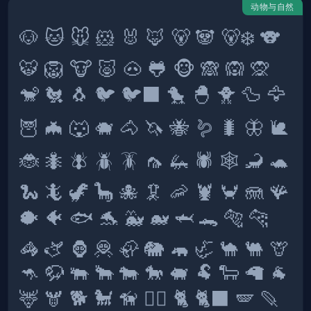
动物与自然
🐶 🐱 🐭 🐹 🐰 🦊 🐻 🐼 🐻‍❄️ 🐨
🐯 🦁 🐮 🐷 🐽 🐸 🐵 🙈 🙉 🙊
🐒 🐔 🐧 🐦 🐦‍⬛ 🐤 🐣 🐥 🦆 🦅
🦉 🦇 🐺 🐗 🐴 🦄 🐝 🪱 🐛 🦋 🐌
🐞 🐜 🪰 🪲 🪳 🦟 🦗 🕷 🕸 🦂 🐢
🐍 🦎 🦖 🦕 🐙 🦑 🦐 🦞 🦀 🪼 🪸
🐡 🐠 🐟 🐬 🐳 🐋 🦈 🐊 🐅 🐆
🦓 🫏 🦍 🦧 🦣 🐘 🦛 🦏 🐪 🐫 🦒
🦘 🦬 🐃 🐂 🐄 🐎 🐖 🐏 🐑 🦙 🐐
🦌 🫎 🐕 🐩 🦮 🐕‍🦺 🐈 🐈‍⬛ 🪽 🪶