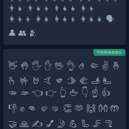
👨‍👧 👨‍👧‍👦 👨‍👧‍👧 👩‍👦
👩‍👦‍👦 👩‍👧 👩‍👧‍👦 👩‍👧‍👧 🗣
👤 👥 🫂
手势和身体部位
👋 🤚 🖐 ✋ 🖖 👌 🤌 🤏 ✌️ 🤞
🫰 🤟 🤘 🤙 🫵 🫱 🫲 🫸 🫷
🫳 🫴 👈 👉 👆 🖕 👇 ☝️ 👍
👎 ✊ 👊 🤛 🤜 👏 🫶 🙌 👐 🤲
🤝 🙏 ✍️ 💅 🤳 💪 🦾 🦵 🦿