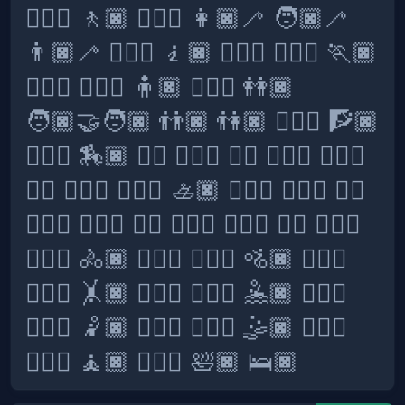
🚶🏿‍♀️ 🚶🏿 🚶🏿‍♂️ 👩🏿‍🦯 🧑🏿‍🦯
👨🏿‍🦯 🧎🏿‍♀️ 🧎🏿 🧎🏿‍♂️ 🏃🏿‍♀️ 🏃🏿
🏃🏿‍♂️ 🧍🏿‍♀️ 🧍🏿 🧍🏿‍♂️ 👭🏿
🧑🏿‍🤝‍🧑🏿 👬🏿 👫🏿 🧗🏿‍♀️ 🧗🏿
🧗🏿‍♂️ 🏇🏿 🏂🏿 🏌🏿‍♀️ 🏌🏿 🏌🏿‍♂️ 🏄🏿‍♀️
🏄🏿 🏄🏿‍♂️ 🚣🏿‍♀️ 🚣🏿 🚣🏿‍♂️ 🏊🏿‍♀️ 🏊🏿
🏊🏿‍♂️ ⛹🏿‍♀️ ⛹🏿 ⛹🏿‍♂️ 🏋🏿‍♀️ 🏋🏿 🏋🏿‍♂️
🚴🏿‍♀️ 🚴🏿 🚴🏿‍♂️ 🚵🏿‍♀️ 🚵🏿 🚵🏿‍♂️
🤸🏿‍♀️ 🤸🏿 🤸🏿‍♂️ 🤽🏿‍♀️ 🤽🏿 🤽🏿‍♂️
🤾🏿‍♀️ 🤾🏿 🤾🏿‍♂️ 🤹🏿‍♀️ 🤹🏿 🤹🏿‍♂️
🧘🏿‍♀️ 🧘🏿 🧘🏿‍♂️ 🛀🏿 🛌🏿