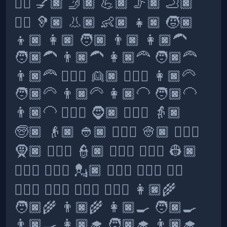
✍🏿 💅🏿 🤳🏿 💪🏿 🦵🏿 🦶🏿
👂🏿 🦻🏿 👃🏿 👶🏿 👧🏿 🧒🏿
👦🏿 👩🏿 🧑🏿 👨🏿 👩🏿‍🦱
🧑🏿‍🦱 👨🏿‍🦱 👩🏿‍🦰 🧑🏿‍🦰
👨🏿‍🦰 👱🏿‍♀️ 👱🏿 👱🏿‍♂️ 👩🏿‍🦳
🧑🏿‍🦳 👨🏿‍🦳 👩🏿‍🦲 🧑🏿‍🦲
👨🏿‍🦲 🧔🏿‍♀️ 🧔🏿 🧔🏿‍♂️ 👵🏿
🧓🏿 👴🏿 👲🏿 👳🏿‍♀️ 👳🏿 👳🏿‍♂️
🧕🏿 👮🏿‍♀️ 👮🏿 👮🏿‍♂️ 👷🏿‍♀️ 👷🏿
👷🏿‍♂️ 💂🏿‍♀️ 💂🏿 💂🏿‍♂️ 🕵🏿‍♀️ 🕵🏿
🕵🏿‍♂️ 👩🏿‍⚕️ 🧑🏿‍⚕️ 👨🏿‍⚕️ 👩🏿‍🌾
🧑🏿‍🌾 👨🏿‍🌾 👩🏿‍🍳 🧑🏿‍🍳
👨🏿‍🍳 👩🏿‍🎓 🧑🏿‍🎓 👨🏿‍🎓