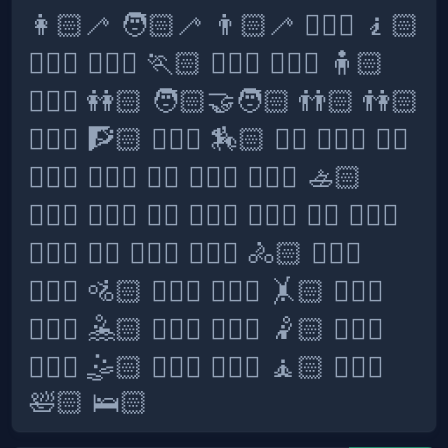
👩🏻‍🦯 🧑🏻‍🦯 👨🏻‍🦯 🧎🏻‍♀️ 🧎🏻
🧎🏻‍♂️ 🏃🏻‍♀️ 🏃🏻 🏃🏻‍♂️ 🧍🏻‍♀️ 🧍🏻
🧍🏻‍♂️ 👭🏻 🧑🏻‍🤝‍🧑🏻 👬🏻 👫🏻
🧗🏻‍♀️ 🧗🏻 🧗🏻‍♂️ 🏇🏻 🏂🏻 🏌🏻‍♀️ 🏌🏻
🏌🏻‍♂️ 🏄🏻‍♀️ 🏄🏻 🏄🏻‍♂️ 🚣🏻‍♀️ 🚣🏻
🚣🏻‍♂️ 🏊🏻‍♀️ 🏊🏻 🏊🏻‍♂️ ⛹🏻‍♀️ ⛹🏻 ⛹🏻‍♂️
🏋🏻‍♀️ 🏋🏻 🏋🏻‍♂️ 🚴🏻‍♀️ 🚴🏻 🚴🏻‍♂️
🚵🏻‍♀️ 🚵🏻 🚵🏻‍♂️ 🤸🏻‍♀️ 🤸🏻 🤸🏻‍♂️
🤽🏻‍♀️ 🤽🏻 🤽🏻‍♂️ 🤾🏻‍♀️ 🤾🏻 🤾🏻‍♂️
🤹🏻‍♀️ 🤹🏻 🤹🏻‍♂️ 🧘🏻‍♀️ 🧘🏻 🧘🏻‍♂️
🛀🏻 🛌🏻