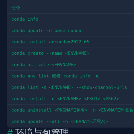
命令
conda info
conda update -n base conda
conda install anconda=2022.05
conda create --name <ENVNAME>
conda activate <ENVNAME>
conda env list 或者 conda info -e
conda list -n <ENVNAME> --show-channel-urls
conda install -n <ENVNAME> <PKG1> <PKG2>
conda uninstall <PKGNAME包名> -n <ENVNAME环境名
conda update --all -n <ENVNAME环境名>
环境与包管理