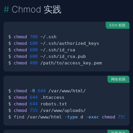
Chmod 实践
SSH 权限
$ 
chmod
700
$ 
chmod
600
$ 
chmod
600
$ 
chmod
600
$ 
chmod
400
网络权限
$ 
chmod
-R
644
$ 
chmod
644
$ 
chmod
644
$ 
chmod
755
$ 
find
 /var/www/html 
-type
 d 
-exec
chmod
755
{