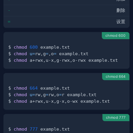
-
删除
=
设置
chmod 600
$ 
chmod
600
$ 
chmod
u
=
rw,g
=
,o
=
$ 
chmod
chmod 664
$ 
chmod
664
$ 
chmod
u
=
rw,g
=
rw,o
=
$ 
chmod
chmod 777
$ 
chmod
777