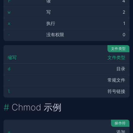
r
读
4
w
写
2
x
执行
1
-
没有权限
0
文件类型
缩写
文件类型
d
目录
-
常规文件
l
符号链接
Chmod 示例
操作符
+
添加