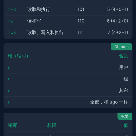
r-x
读取和执行
101
5 (4+0+1)
rw-
读和写
110
6 (4+2+0)
rwx
读取、写入和执行
111
7 (4+2+1)
Objects
谁（缩写）
含义
u
用户
g
组
o
其它
a
全部，和 ugo 一样
权限
缩写
权限
值