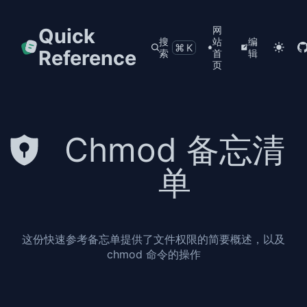
Quick
网
搜
站
编
⌘K
Reference
索
首
辑
页
Chmod 备忘清
单
这份快速参考备忘单提供了文件权限的简要概述，以及
chmod 命令的操作