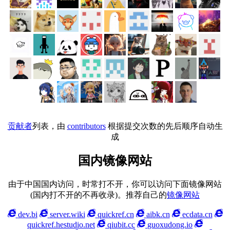
贡献者
列表，由
contributors
根据提交次数的先后顺序自动生
成
国内镜像网站
由于中国国内访问，时常打不开，你可以访问下面镜像网站
(国内打不开的不再收录)。推荐自己的
镜像网站
dev.bi
server.wiki
quickref.cn
aibk.cn
ecdata.cn
quickref.hestudio.net
qiubit.cc
guoxudong.io