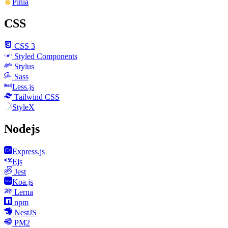
Pinia
CSS
CSS 3
Styled Components
Stylus
Sass
Less.js
Tailwind CSS
StyleX
Nodejs
Express.js
Ejs
Jest
Koa.js
Lerna
npm
NestJS
PM2