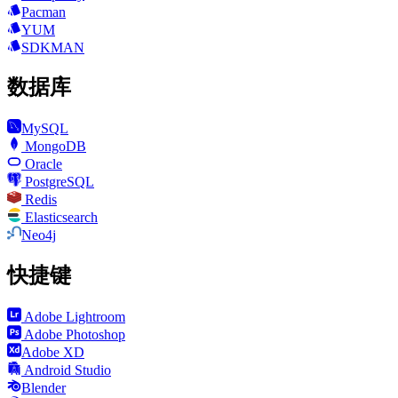
Pacman
YUM
SDKMAN
数据库
MySQL
MongoDB
Oracle
PostgreSQL
Redis
Elasticsearch
Neo4j
快捷键
Adobe Lightroom
Adobe Photoshop
Adobe XD
Android Studio
Blender