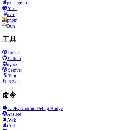
package.json
Yarn
nvm
pnpm
Bun
工具
Emacs
Github
nginx
Semver
Vim
XPath
命令
ADB, Android Debug Bridge
Ansible
Awk
Curl