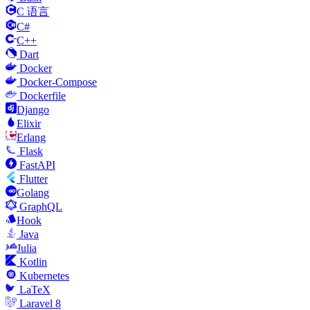
C 语言
C#
C++
Dart
Docker
Docker-Compose
Dockerfile
Django
Elixir
Erlang
Flask
FastAPI
Flutter
Golang
GraphQL
Hook
Java
Julia
Kotlin
Kubernetes
LaTeX
Laravel 8