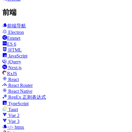
前端
前端导航
Electron
Emmet
ES 6
HTML
JavaScript
jQuery
Next.js
RxJS
React
React Router
React Native
RegEx 正则表达式
TypeScript
Tauri
Vue 2
Vue 3
</> htmx