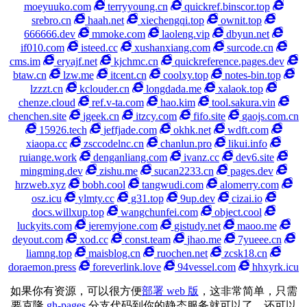
moeyuuko.com
terryyoung.cn
quickref.binscor.top
srebro.cn
haah.net
xiechengqi.top
ownit.top
666666.dev
mmoke.com
laoleng.vip
dbyun.net
if010.com
isteed.cc
xushanxiang.com
surcode.cn
cms.im
eryajf.net
kjchmc.cn
quickreference.pages.dev
btaw.cn
lzw.me
itcent.cn
coolxy.top
notes-bin.top
lzzzt.cn
kclouder.cn
longdada.me
xalaok.top
chenze.cloud
ref.v-ta.com
hao.kim
tool.sakura.vin
chenchen.site
jgeek.cn
itzcy.com
fifo.site
gaojs.com.cn
15926.tech
jeffjade.com
okhk.net
wdft.com
xiaopa.cc
zsccodelnc.cn
chanlun.pro
likui.info
ruiange.work
denganliang.com
ivanz.cc
dev6.site
mingming.dev
zishu.me
sucan2233.cn
pages.dev
hrzweb.xyz
bobh.cool
tangwudi.com
alomerry.com
osz.icu
ylmty.cc
g31.top
9up.dev
cizai.io
docs.willxup.top
wangchunfei.com
object.cool
luckyits.com
jeremyjone.com
gistudy.net
maoo.me
deyout.com
xod.cc
const.team
jhao.me
7yueee.cn
liamng.top
maisblog.cn
ruochen.net
zcsk18.cn
doraemon.press
foreverlink.love
94vessel.com
hhxyrk.icu
如果你有资源，可以很方便
部署 web 版
，这非常简单，只需
要克隆
gh-pages
分支代码到你的静态服务就可以了，还可以