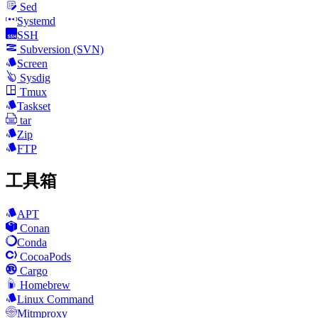
Sed
Systemd
SSH
Subversion (SVN)
Screen
Sysdig
Tmux
Taskset
tar
Zip
FTP
工具箱
APT
Conan
Conda
CocoaPods
Cargo
Homebrew
Linux Command
Mitmproxy