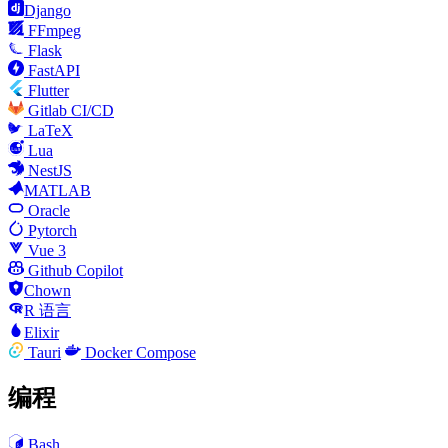
Django
FFmpeg
Flask
FastAPI
Flutter
Gitlab CI/CD
LaTeX
Lua
NestJS
MATLAB
Oracle
Pytorch
Vue 3
Github Copilot
Chown
R 语言
Elixir
Tauri
Docker Compose
编程
Bash