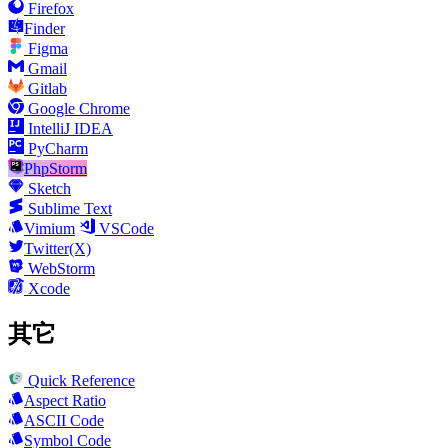
Firefox
Finder
Figma
Gmail
Gitlab
Google Chrome
IntelliJ IDEA
PyCharm
PhpStorm
Sketch
Sublime Text
Vimium
VSCode
Twitter(X)
WebStorm
Xcode
其它
Quick Reference
Aspect Ratio
ASCII Code
Symbol Code