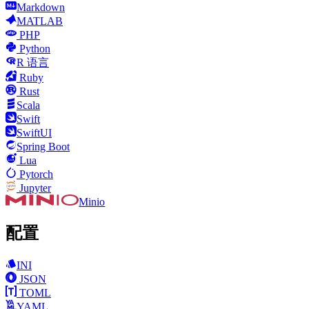
Markdown
MATLAB
PHP
Python
R 语言
Ruby
Rust
Scala
Swift
SwiftUI
Spring Boot
Lua
Pytorch
Jupyter
Minio
配置
INI
JSON
TOML
YAML